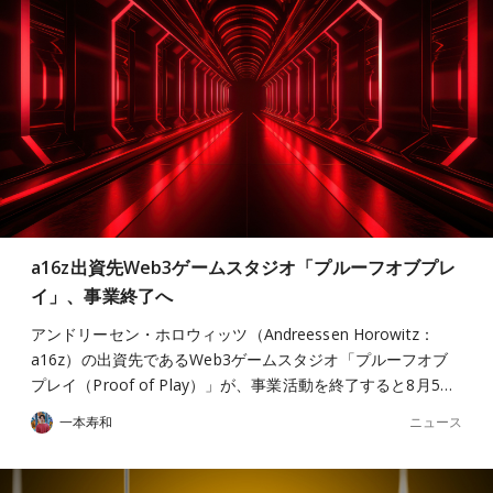
a16z出資先Web3ゲームスタジオ「プルーフオブプレ
イ」、事業終了へ
アンドリーセン・ホロウィッツ（Andreessen Horowitz：
a16z）の出資先であるWeb3ゲームスタジオ「プルーフオブ
プレイ（Proof of Play）」が、事業活動を終了すると8月5…
ニュース
一本寿和