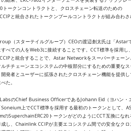
の結果、ERC-7802インターフェースを実装するアップグレ
-20トークンコントラクトと、クロスチェーン転送のための
link CCIPと統合されたトークンプールコントラクトが組み合わ
le Group（スターテイルグループ）CEOの渡辺創太氏は「Asta
すべての人をWeb3に接続することです。CCT標準を採用し
ink CCIPと統合することで、Astar Networkをスーパーチェー
マルチチェーンエコシステムの中核部分にするための重要なス
、開発者とユーザーに拡張されたクロスチェーン機能を提供し
述べた。
k LabsのChief Business OfficerであるJohann Eid（ヨハン
Soneium上でCCT標準を採用する最初のトークンとして、AS
ismのSuperchainERC20トークンがどのようにCCT互換にな
成し、Chainlink CCIPが主要エコシステム間での安全なク