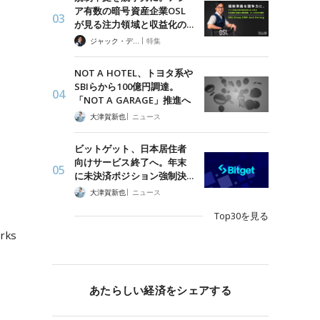
ア有数の暗号資産企業OSL
が見る注力領域と収益化の…
|
ジャック・デロン（Jack Derong）
特集
NOT A HOTEL、トヨタ系や
SBIらから100億円調達。
「NOT A GARAGE」推進へ
|
大津賀新也
ニュース
ビットゲット、日本居住者
向けサービス終了へ。年末
に未決済ポジション強制決…
|
大津賀新也
ニュース
Top30を見る
orks
あたらしい経済をシェアする