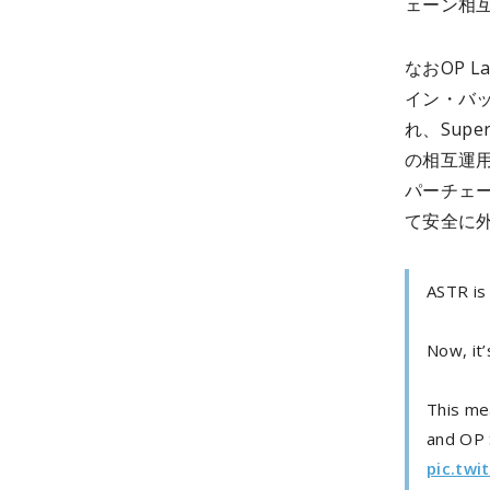
ェーン相
なおOP La
イン・バッ
れ、Sup
の相互運用性
パーチェー
て安全に
ASTR is 
Now, it’
This me
and OP 
pic.twi