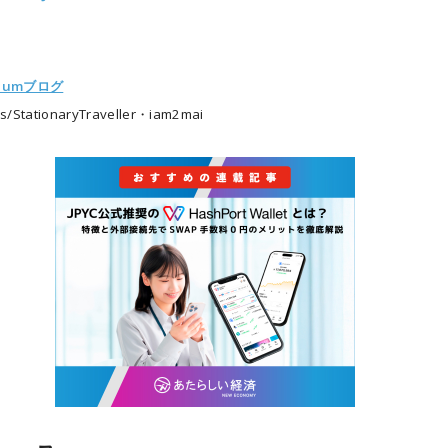
eiumブログ
/StationaryTraveller・iam2mai