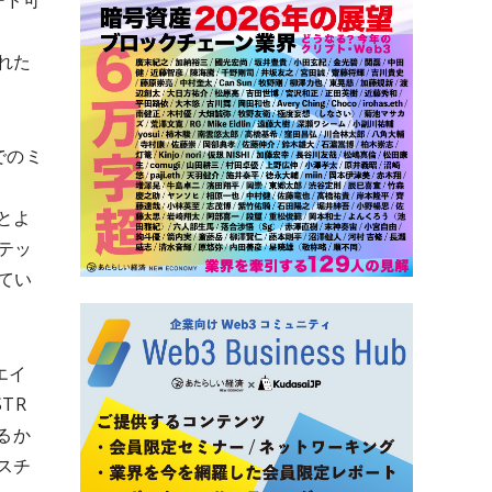
ード可
された
rでのミ
、
ンとよ
テッ
てい
・エイ
TR
れるか
ロスチ