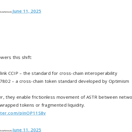
June 11, 2025
@AstarNetwork)
ers this shift:
link CCIP – the standard for cross-chain interoperability
802 – a cross-chain token standard developed by Optimism
r, they enable frictionless movement of ASTR between netw
 wrapped tokens or fragmented liquidity.
tter.com/pInOP11S8v
June 11, 2025
@AstarNetwork)