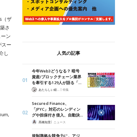
us（ザ
構築さ
ェーン
がスー
人気の記事
を介し
今年Web3どうなる？ 暗号
資産/ブロックチェーン業界
を牽引する129人が語る「…
|
あたらしい経済 編集部
特集
Secured Finance、
「JPYC」対応のレンディン
ium,
グや担保付き借入、自動決…
|
髙橋知里
ニュース
規制準拠を競争力に。アジ