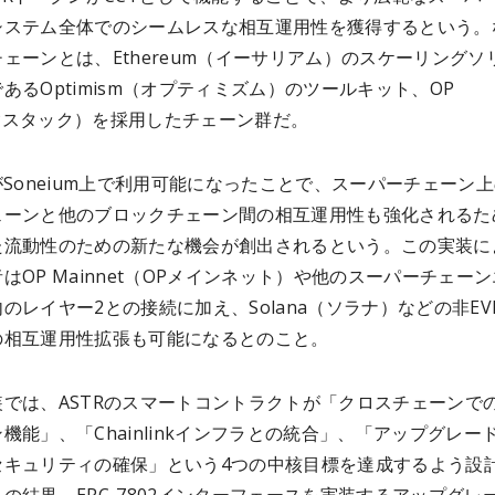
システム全体でのシームレスな相互運用性を獲得するという。
ェーンとは、Ethereum（イーサリアム）のスケーリングソ
あるOptimism（オプティミズム）のツールキット、OP
（OPスタック）を採用したチェーン群だ。
がSoneium上で利用可能になったことで、スーパーチェーン
ェーンと他のブロックチェーン間の相互運用性も強化されるた
た流動性のための新たな機会が創出されるという。この実装に
はOP Mainnet（OPメインネット）や他のスーパーチェー
のレイヤー2との接続に加え、Solana（ソラナ）などの非EV
の相互運用性拡張も可能になるとのこと。
装では、ASTRのスマートコントラクトが「クロスチェーンで
機能」、「Chainlinkインフラとの統合」、「アップグレー
セキュリティの確保」という4つの中核目標を達成するよう設