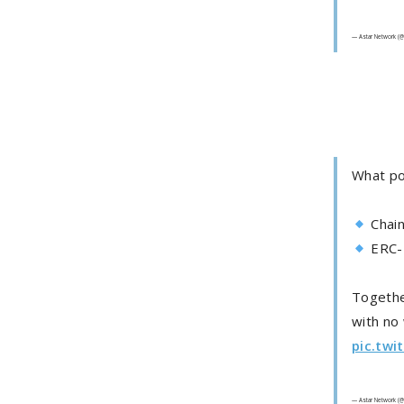
— Astar Network (
What pow
Chain
ERC-7
Togethe
with no
pic.twi
— Astar Network (