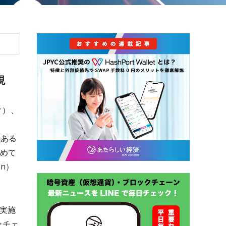
現
ク）、
性のある
初めて
en）
て実施
ーチェ