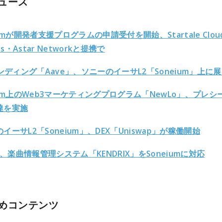
ュース
iumが開発者支援プログラムの申請受付を開始、Startale Clou
ces・Astar Networkと提携で
レンディング「Aave」、ソニーのイーサL2「Soneium」上に
ium上のWeb3マーケティングプログラム「NewLo」、プレシ
達を実施
イーサL2「Soneium」、DEX「Uniswap」が稼働開始
AC、楽曲情報管理システム「KENDRIX」をSoneiumに対応
めコンテンツ