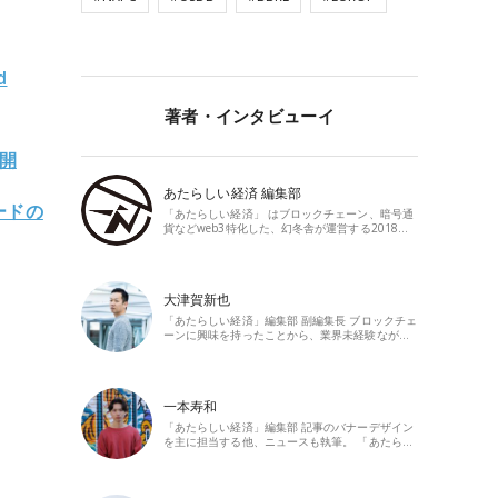
d
著者・インタビューイ
展開
あたらしい経済 編集部
ードの
「あたらしい経済」 はブロックチェーン、暗号通
貨などweb3特化した、幻冬舎が運営する2018…
大津賀新也
「あたらしい経済」編集部 副編集長 ブロックチェ
ーンに興味を持ったことから、業界未経験なが…
一本寿和
「あたらしい経済」編集部 記事のバナーデザイン
を主に担当する他、ニュースも執筆。 「あたら…