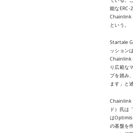
ている。こ
能なERC
Chain
という。
Starta
ッションは
Chainl
り広範な
プを踏み
ます」と
Chainlin
ド）氏は「
はOptim
の基盤を作