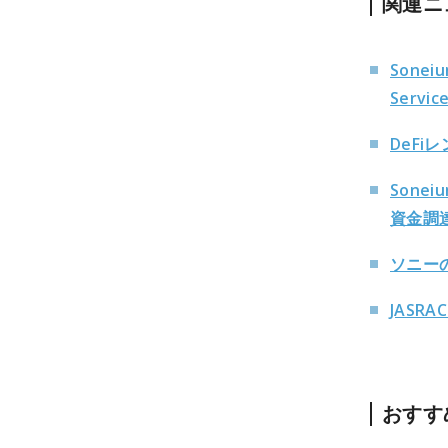
関連ニ
Sone
Servi
DeFi
Sone
資金調
ソニーの
JASR
おすす