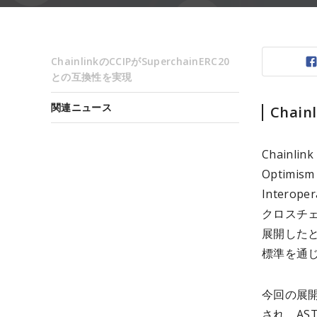
ChainlinkのCCIPがSuperchainERC20
との互換性を実現
関連ニュース
Chai
Chainl
Optimis
Interop
クロスチェ
展開したと6
標準を通じ
今回の展開は
され、AS