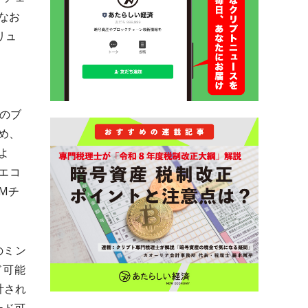
なお
リュ
上のブ
め、
よ
ンエコ
Mチ
のミン
ド可能
計され