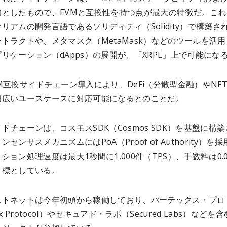
的としたもので、EVMと互換性を持つ点が最大の特徴だ。これ
リアムの開発言語であるソリディティ（Solidity）で構築さ
トラクトや、メタマスク（MetaMask）などのツールを活
リケーション（dApps）の展開が、「XRPL」上で可能にな
M互換サイドチェーン導入により、DeFi（分散型金融）やNF
幅広いユースケースに対応可能になるとのことだ。
ドチェーンは、コスモスSDK（Cosmos SDK）を基盤に構
センサスメカニズムにはPoA（Proof of Authority）を採
ション処理速度は最大1秒間に1,000件（TPS）、手数料は0.
目標としている。
ストネットは今年初頭から稼働しており、バーテックス・プロ
ex Protocol）やセキュアド・ラボ（Secured Labs）などを含