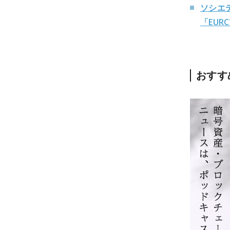
ソシエ
「EUR
おすす