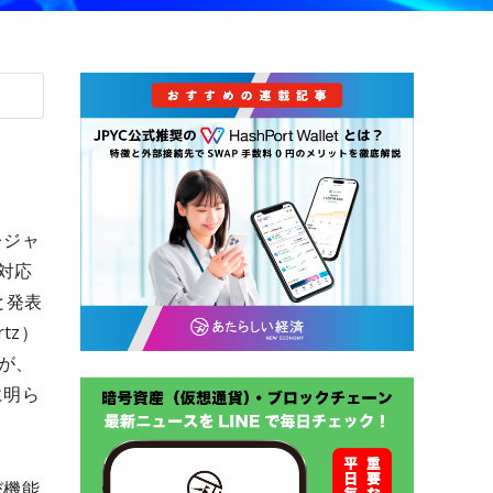
レジャ
）対応
と発表
tz）
氏が、
に明ら
び機能