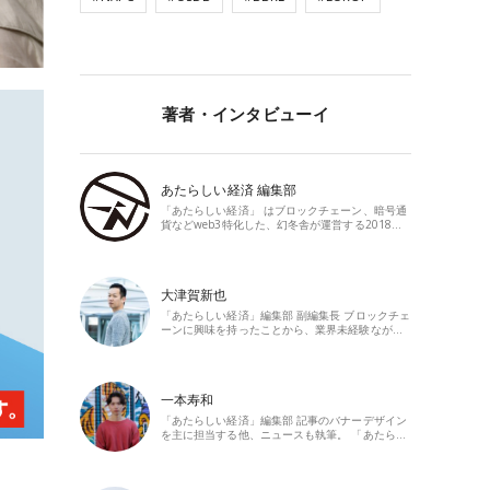
著者・インタビューイ
あたらしい経済 編集部
「あたらしい経済」 はブロックチェーン、暗号通
貨などweb3特化した、幻冬舎が運営する2018…
大津賀新也
「あたらしい経済」編集部 副編集長 ブロックチェ
ーンに興味を持ったことから、業界未経験なが…
一本寿和
「あたらしい経済」編集部 記事のバナーデザイン
を主に担当する他、ニュースも執筆。 「あたら…