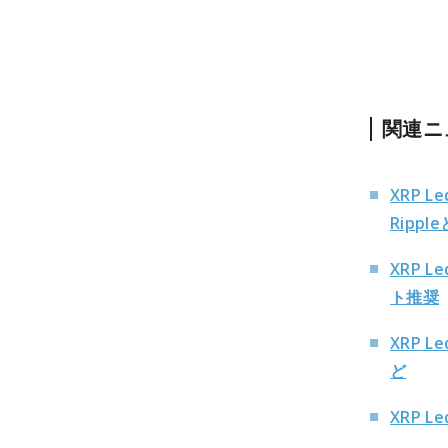
関連ニ
XRP 
Rippl
XRP 
ト推奨
XRP 
ど
XRP 