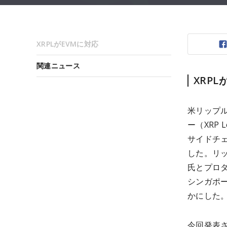
XRPLがEVMに対応
関連ニュース
XRPL
米リップル
ー（XRP
サイドチ
した。リッ
氏とプロダ
シンガポー
かにした
今回発表