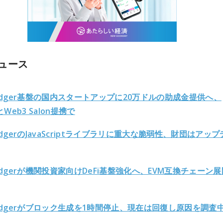
ュース
Ledger基盤の国内スタートアップに20万ドルの助成金提供へ、
eとWeb3 Salon提携で
LedgerのJavaScriptライブラリに重大な脆弱性、財団はアッ
Ledgerが機関投資家向けDeFi基盤強化へ、EVM互換チェーン
Ledgerがブロック生成を1時間停止、現在は回復し原因を調査