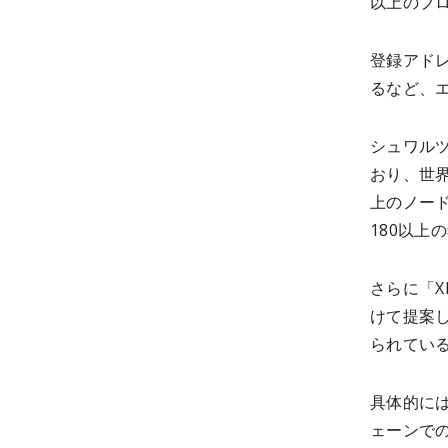
以上のプ
登録アドレ
るなど、
シュワルツ
おり、世界
上のノー
180以
さらに「X
けて提案
られてい
具体的に
ェーンで