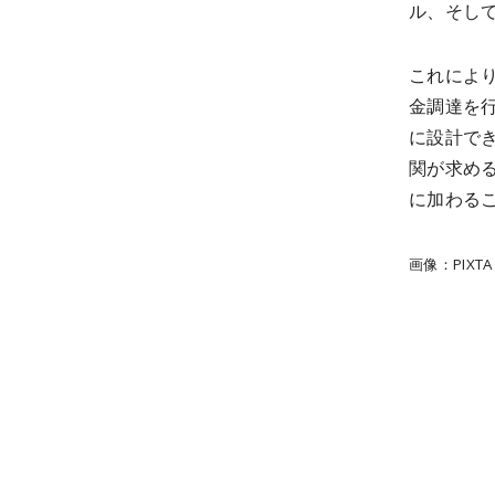
ル、そし
これによ
金調達を
に設計で
関が求め
に加わる
画像：PIXTA