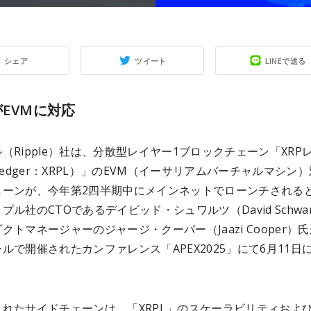
シェア
ツイート
LINEで送る
がEVMに対応
（Ripple）社は、分散型レイヤー1ブロックチェーン「XRP
 Ledger：XRPL）」のEVM（イーサリアムバーチャルマシン
ェーンが、今年第2四半期中にメインネットでローンチされる
プル社のCTOであるデイビッド・シュワルツ（David Schwar
クトマネージャーのジャージ・クーパー（Jaazi Cooper）
ルで開催されたカンファレンス「APEX2025」にて6月11日
。
されたサイドチェーンは、「XRPL」のスケーラビリティおよ