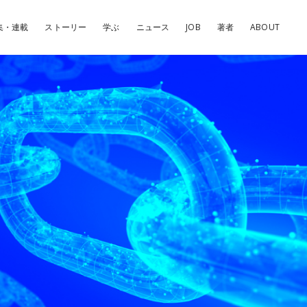
集・連載
ストーリー
学ぶ
ニュース
JOB
著者
ABOUT