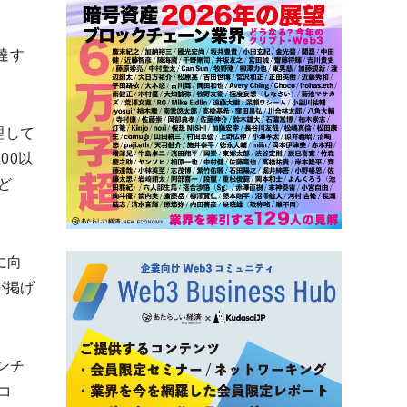
達す
理して
00以
ど
に向
が掲げ
ンチ
コ