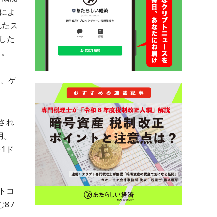
によ
れたス
用した
る。
T、ゲ
築され
用。
01ド
トコ
む87