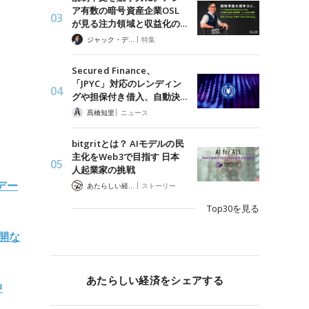
ア有数の暗号資産企業OSL
が見る注力領域と収益化の…
|
ジャック・デロン（Jack Derong）
特集
Secured Finance、
「JPYC」対応のレンディン
グや担保付き借入、自動決…
|
髙橋知里
ニュース
bitgritとは？ AIモデルの民
主化をWeb3で目指す 日本
人起業家の挑戦
プデー
|
あたらしい経済 編集部
ストーリー
Top30を見る
展開な
あたらしい経済をシェアする
中