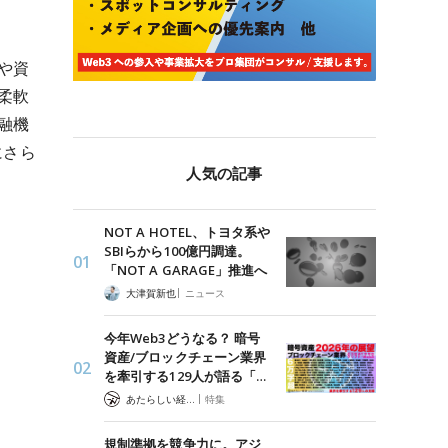
や資
柔軟
融機
にさら
人気の記事
NOT A HOTEL、トヨタ系や
SBIらから100億円調達。
「NOT A GARAGE」推進へ
|
大津賀新也
ニュース
今年Web3どうなる？ 暗号
資産/ブロックチェーン業界
を牽引する129人が語る「…
|
あたらしい経済 編集部
特集
規制準拠を競争力に。アジ