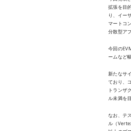
拡張を目
り、イーサ
マートコン
分散型アプ
今回のEV
ームなど
新たなサイ
ており、コン
トランザク
ル未満を
なお、テ
ル（Vert