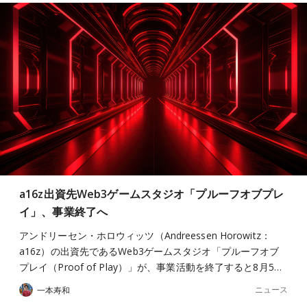
a16z出資先Web3ゲームスタジオ「プルーフオブプレ
イ」、事業終了へ
アンドリーセン・ホロウィッツ（Andreessen Horowitz：
a16z）の出資先であるWeb3ゲームスタジオ「プルーフオブ
プレイ（Proof of Play）」が、事業活動を終了すると8月5…
ニュース
一本寿和