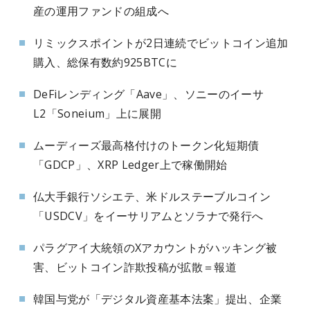
産の運用ファンドの組成へ
リミックスポイントが2日連続でビットコイン追加
購入、総保有数約925BTCに
DeFiレンディング「Aave」、ソニーのイーサ
L2「Soneium」上に展開
ムーディーズ最高格付けのトークン化短期債
「GDCP」、XRP Ledger上で稼働開始
仏大手銀行ソシエテ、米ドルステーブルコイン
「USDCV」をイーサリアムとソラナで発行へ
パラグアイ大統領のXアカウントがハッキング被
害、ビットコイン詐欺投稿が拡散＝報道
韓国与党が「デジタル資産基本法案」提出、企業