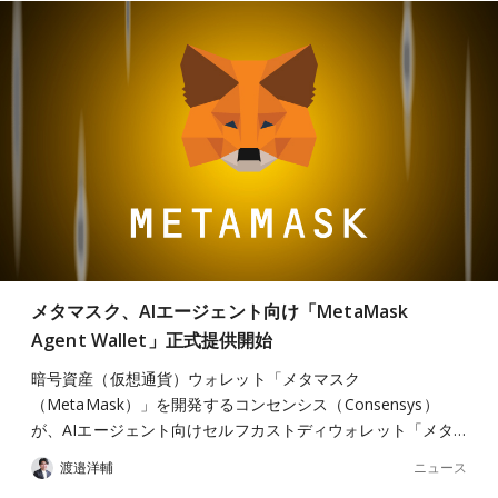
メタマスク、AIエージェント向け「MetaMask
Agent Wallet」正式提供開始
暗号資産（仮想通貨）ウォレット「メタマスク
（MetaMask）」を開発するコンセンシス（Consensys）
が、AIエージェント向けセルフカストディウォレット「メタ…
ニュース
渡邉洋輔