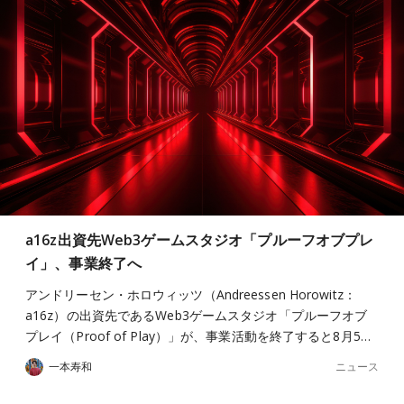
a16z出資先Web3ゲームスタジオ「プルーフオブプレ
イ」、事業終了へ
アンドリーセン・ホロウィッツ（Andreessen Horowitz：
a16z）の出資先であるWeb3ゲームスタジオ「プルーフオブ
プレイ（Proof of Play）」が、事業活動を終了すると8月5…
ニュース
一本寿和