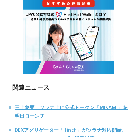
関連ニュース
三上悠亜、ソラナ上に公式トークン「MIKAMI」を
明日ローンチ
DEXアグリゲーター「1inch」がソラナ対応開始、