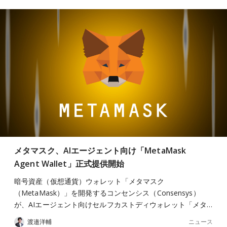
メタマスク、AIエージェント向け「MetaMask
Agent Wallet」正式提供開始
暗号資産（仮想通貨）ウォレット「メタマスク
（MetaMask）」を開発するコンセンシス（Consensys）
が、AIエージェント向けセルフカストディウォレット「メタ…
ニュース
渡邉洋輔