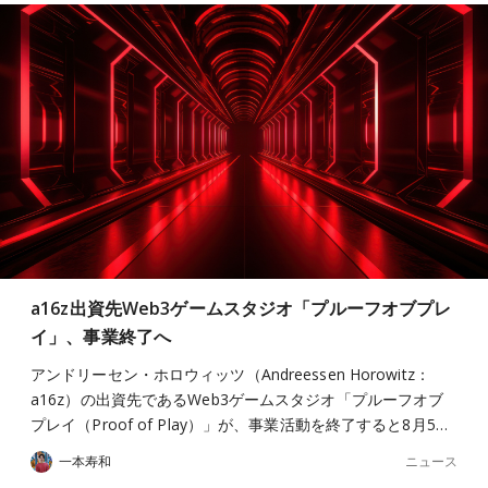
a16z出資先Web3ゲームスタジオ「プルーフオブプレ
イ」、事業終了へ
アンドリーセン・ホロウィッツ（Andreessen Horowitz：
a16z）の出資先であるWeb3ゲームスタジオ「プルーフオブ
プレイ（Proof of Play）」が、事業活動を終了すると8月5…
ニュース
一本寿和