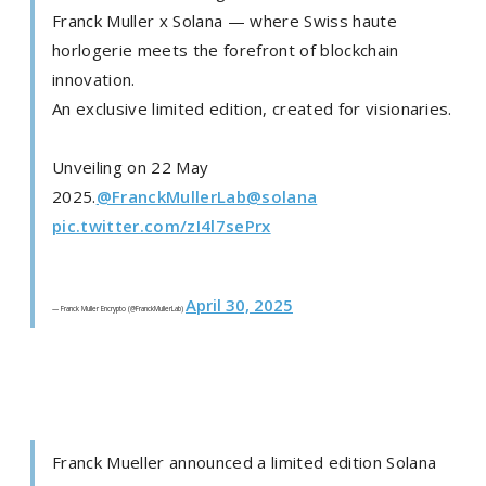
Franck Muller x Solana — where Swiss haute
horlogerie meets the forefront of blockchain
innovation.
An exclusive limited edition, created for visionaries.
Unveiling on 22 May
2025.
@FranckMullerLab
@solana
pic.twitter.com/zI4l7sePrx
April 30, 2025
— Franck Muller Encrypto (@FranckMullerLab)
Franck Mueller announced a limited edition Solana