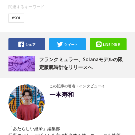
関連するキーワード
#SOL
シェア
ツイート
LINEで送る
フランクミュラー、Solanaモデルの限
定版腕時計をリリースへ
この記事の著者・インタビューイ
一本寿和
「あたらしい経済」編集部