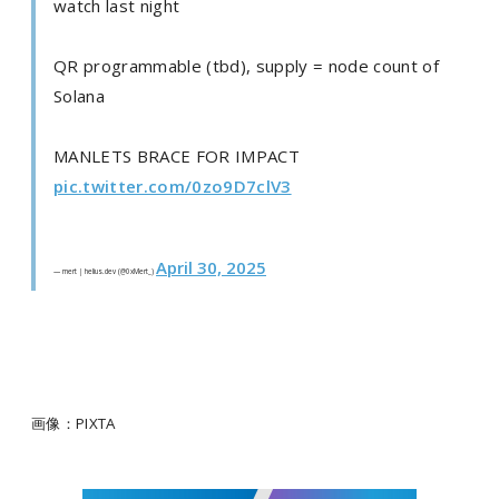
watch last night
QR programmable (tbd), supply = node count of
Solana
MANLETS BRACE FOR IMPACT
pic.twitter.com/0zo9D7clV3
April 30, 2025
— mert | helius.dev (@0xMert_)
画像：PIXTA