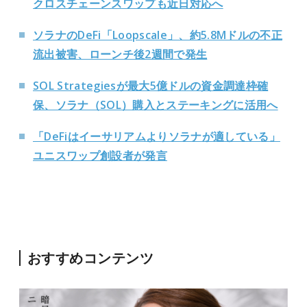
クロスチェーンスワップも近日対応へ
ソラナのDeFi「Loopscale」、約5.8Mドルの不正
流出被害、ローンチ後2週間で発生
SOL Strategiesが最大5億ドルの資金調達枠確
保、ソラナ（SOL）購入とステーキングに活用へ
「DeFiはイーサリアムよりソラナが適している」
ユニスワップ創設者が発言
おすすめコンテンツ