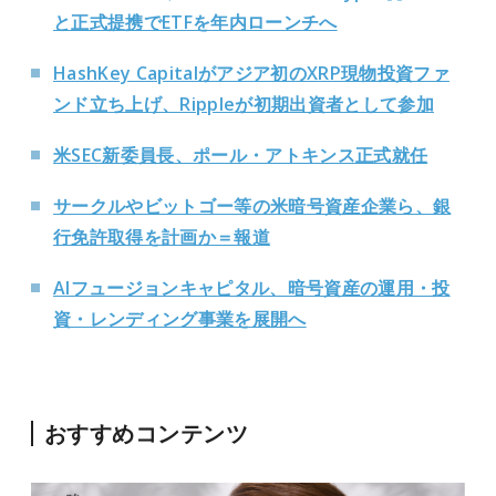
と正式提携でETFを年内ローンチへ
HashKey Capitalがアジア初のXRP現物投資ファ
ンド立ち上げ、Rippleが初期出資者として参加
米SEC新委員長、ポール・アトキンス正式就任
サークルやビットゴー等の米暗号資産企業ら、銀
行免許取得を計画か＝報道
AIフュージョンキャピタル、暗号資産の運用・投
資・レンディング事業を展開へ
おすすめコンテンツ