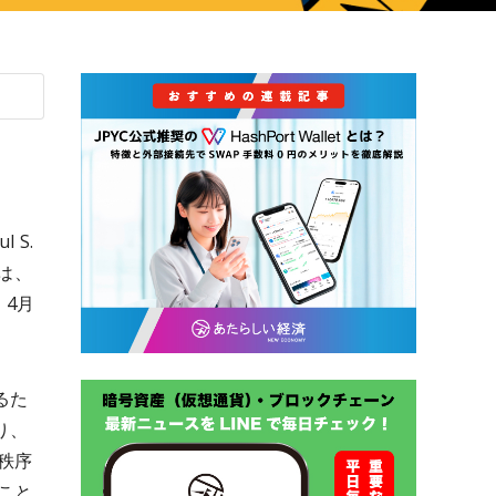
 S.
氏は、
、4月
るた
り、
秩序
こと