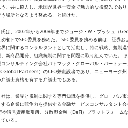
思う。共に協力し、米国が世界一安全で魅力的な投資先であり
行う場所となるよう努める」と続けた。
氏は、2002年から2008年までジョージ・W・ブッシュ（Geo
sh）政権下でSEC委員を務めた。 SEC委員を務める前は、証券お
業界に関するコンサルタントとして活動し、特に戦略、規制遵
理、新商品開発、組織統制に関する問題に取り組んでいた。 
理コンサルティング会社パトマック・グローバル・パートナー
ak Global Partners）のCEO兼創設者であり、ニューヨーク
弁護士資格を有する弁護士でもある。 ​
ク社は、業界と規制に関する専門知識を提供し、グローバル市
トする企業に競争力を提供する金融サービスコンサルタント会
行や暗号資産取引所、分散型金融（DeFi）プラットフォーム
えている。