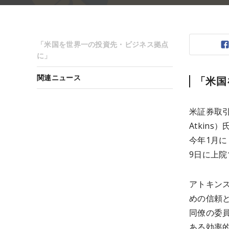
「米国を世界一の投資先・ビジネス拠点
に」
関連ニュース
「米国
米証券取引
Atkin
今年1月に
9日に上
アトキン
めの信頼
同僚の委
ある効率