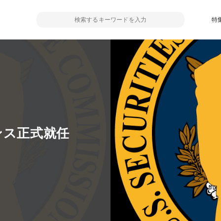
特
ンス正式就任