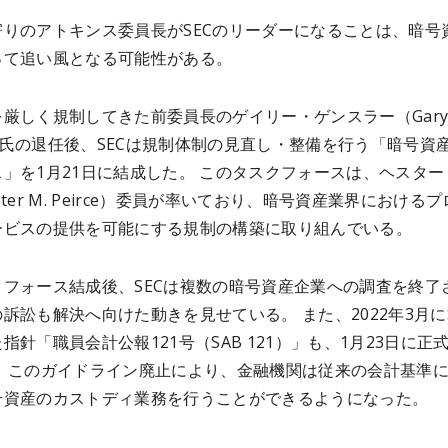
寄りのアトキンス委員長がSECのリーダーになることは、暗号
て追い風となる可能性がある。​
厳しく規制してきた前委員長のゲイリー・ゲンスラー（Gar
er）氏の退任後、SECは規制体制の見直し・整備を行う「暗号資
」を1月21日に結成した。 このタスクフォースは、ヘスター
ster M. Peirce）委員が率いており、暗号資産業界における
ビスの提供を可能にする規制の構築に取り組んでいる。 ​
クフォース結成後、SECは複数の暗号資産企業への調査を終了
訴訟も解決へ向けた動きを見せている。 また、2022年3月にS
指針「職員会計公報121号（SAB 121）」も、1月23日に正
。 このガイドライン廃止により、金融機関は従来の会計基準
資産のカストディ業務を行うことができるようになった。 ​