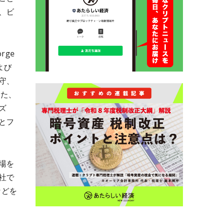
、ビ
rge
よび
守、
また、
ズ
州とフ
場を
社で
などを