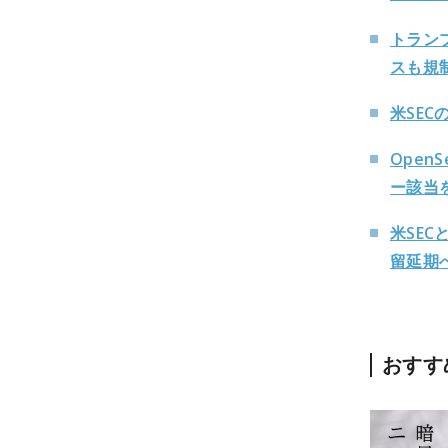
トラン
スも規
米SE
Ope
ー該当
米SE
留延期
おすす