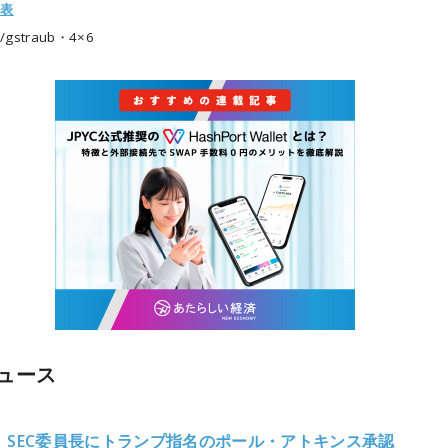
発表
/gstraub・4×6
ュース
、SEC委員長にトランプ指名のポール・アトキンス承認