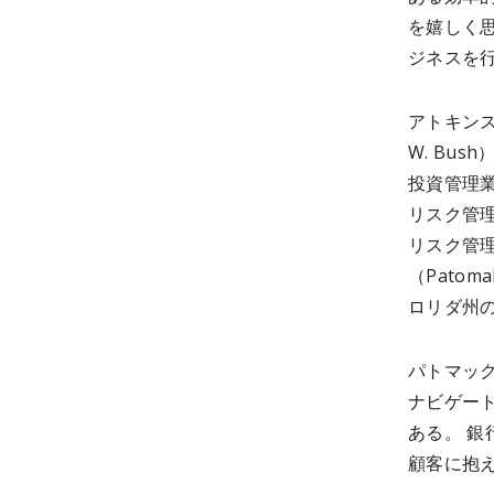
を嬉しく
ジネスを
アトキンス
W. Bu
投資管理
リスク管
リスク管
（Patom
ロリダ州の
パトマッ
ナビゲー
ある。 銀
顧客に抱