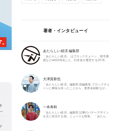
著者・インタビューイ
あたらしい経済 編集部
「あたらしい経済」 はブロックチェーン、暗号通
貨などweb3特化した、幻冬舎が運営する2018…
大津賀新也
「あたらしい経済」編集部 副編集長 ブロックチェ
ーンに興味を持ったことから、業界未経験なが…
一本寿和
「あたらしい経済」編集部 記事のバナーデザイン
を主に担当する他、ニュースも執筆。 「あたら…