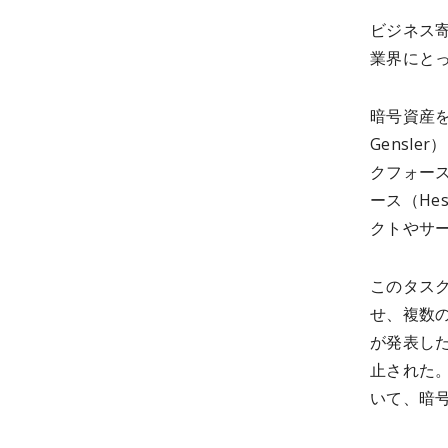
ビジネス
業界にとっ
暗号資産を
Gensl
クフォース
ース（He
クトやサー
このタス
せ、複数の
が発表した
止された
いて、暗号