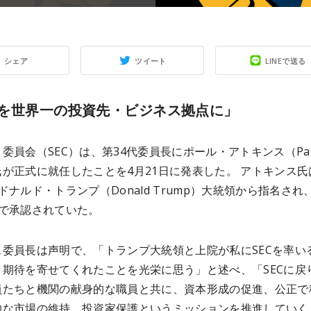
シェア
ツイート
LINEで送る
を世界一の投資先・ビジネス拠点に」
委員会（SEC）は、第34代委員長にポール・アトキンス（Paul
s）氏が正式に就任したことを4月21日に発表した。 アトキンス
ドナルド・トランプ（Donald Trump）大統領から指名され
院で承認されていた。
ス委員長は声明で、「トランプ大統領と上院が私にSECを率い
と期待を寄せてくれたことを光栄に思う」と述べ、「SECに戻
員たちと機関の献身的な職員と共に、資本形成の促進、公正で
的な市場の維持、投資家保護というミッションを推進していく