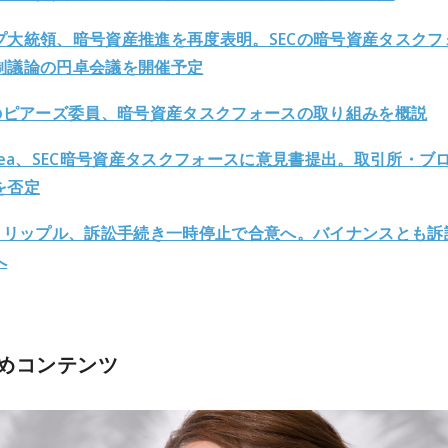
プ大統領、暗号資産推進を再度表明。SECの暗号資産タスクフ
制議論の円卓会議を開催予定
Cのピアーズ委員、暗号資産タスクフォースの取り組みを概説
nSea、SEC暗号資産タスクフォースに意見書提出。取引所・ブ
を否定
Cとリップル、訴訟手続き一時停止で合意へ。バイナンスとも訴
へ
めコンテンツ