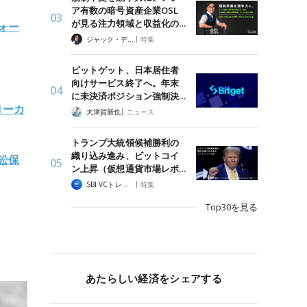
ア有数の暗号資産企業OSL
が見る注力領域と収益化の…
ォー
|
ジャック・デロン（Jack Derong）
特集
ビットゲット、日本居住者
向けサービス終了へ。年末
に未決済ポジション強制決…
ローカ
|
大津賀新也
ニュース
トランプ大統領候補勝利の
織り込み進み、ビットコイ
訟保
ン上昇（仮想通貨市場レポ…
|
SBI VCトレード
特集
Top30を見る
あたらしい経済をシェアする