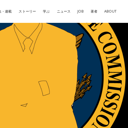
集・連載
ストーリー
学ぶ
ニュース
JOB
著者
ABOUT