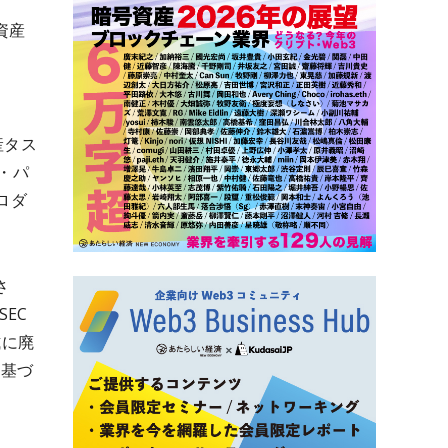
資産
y
産タス
・パ
プロダ
さ
EC
式に廃
に基づ