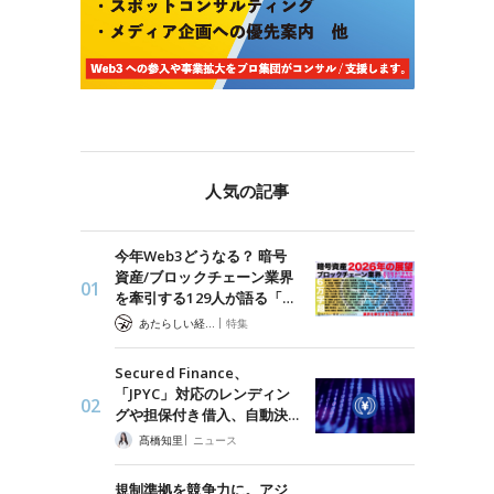
人気の記事
今年Web3どうなる？ 暗号
資産/ブロックチェーン業界
を牽引する129人が語る「…
|
あたらしい経済 編集部
特集
Secured Finance、
「JPYC」対応のレンディン
グや担保付き借入、自動決…
|
髙橋知里
ニュース
規制準拠を競争力に。アジ