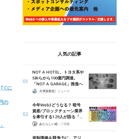
人気の記事
NOT A HOTEL、トヨタ系や
SBIらから100億円調達。
「NOT A GARAGE」推進へ
TCに
|
大津賀新也
ニュース
円の
今年Web3どうなる？ 暗号
資産/ブロックチェーン業界
を牽引する129人が語る「…
|
あたらしい経済 編集部
響」
特集
規制準拠を競争力に。アジ