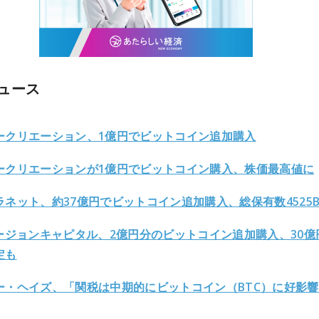
ュース
ークリエーション、1億円でビットコイン追加購入
ークリエーションが1億円でビットコイン購入、株価最高値に
ラネット、約37億円でビットコイン追加購入、総保有数4525B
ュージョンキャピタル、2億円分のビットコイン追加購入、30億
定も
ー・ヘイズ、「関税は中期的にビットコイン（BTC）に好影