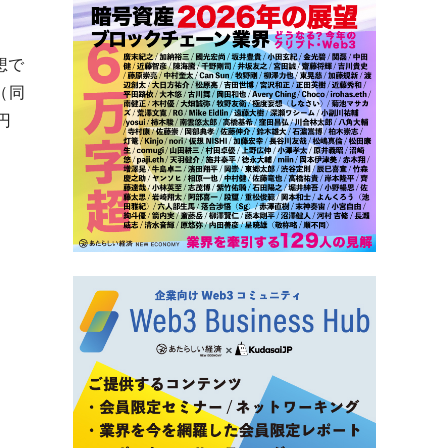
想で
（同
円