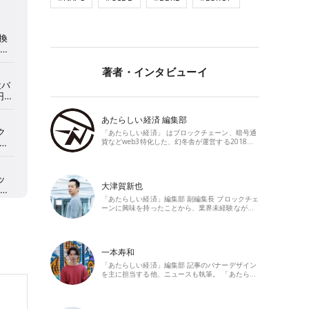
著者・インタビューイ
あたらしい経済 編集部
「あたらしい経済」 はブロックチェーン、暗号通
貨などweb3特化した、幻冬舎が運営する2018…
大津賀新也
「あたらしい経済」編集部 副編集長 ブロックチェ
ーンに興味を持ったことから、業界未経験なが…
一本寿和
「あたらしい経済」編集部 記事のバナーデザイン
を主に担当する他、ニュースも執筆。 「あたら…