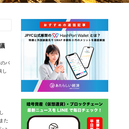
議
業のバ
表し
。
し
また
シュ