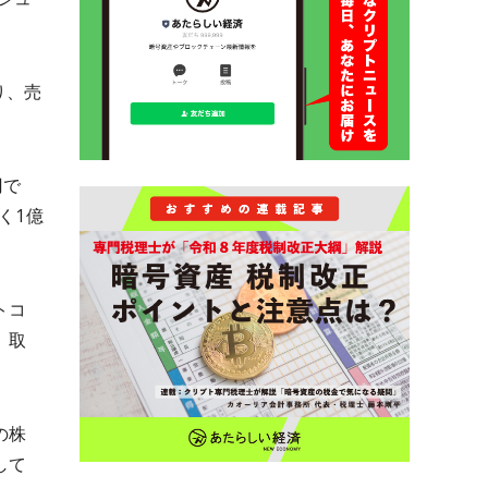
り、売
円で
く1億
トコ
。取
の株
して