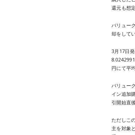
還元も想
バリュー
却をしてい
3月17日
8.024
円にて平均取
バリューク
イン追加購
引開始直後
ただしこ
主を対象