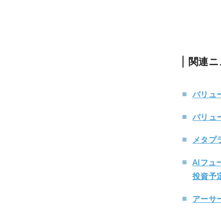
関連ニ
バリュ
バリュ
メタプ
AIフ
投資予
アーサ