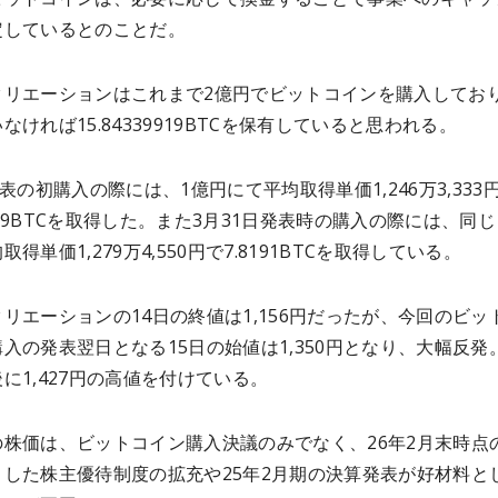
定しているとのことだ。
クリエーションはこれまで2億円でビットコインを購入してお
なければ15.84339919BTCを保有していると思われる。
発表の初購入の際には、1億円にて平均取得単価1,246万3,333
29919BTCを取得した。また3月31日発表時の購入の際には、同じ
得単価1,279万4,550円で7.8191BTCを取得している。
リエーションの14日の終値は1,156円だったが、今回のビッ
入の発表翌日となる15日の始値は1,350円となり、大幅反発
に1,427円の高値を付けている。
の株価は、ビットコイン購入決議のみでなく、26年2月末時点
とした株主優待制度の拡充や25年2月期の決算発表が好材料と