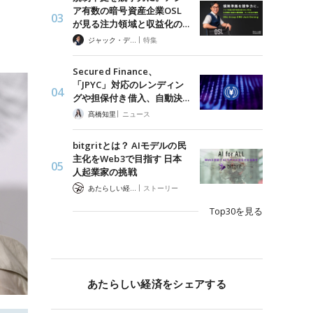
ア有数の暗号資産企業OSL
が見る注力領域と収益化の…
|
ジャック・デロン（Jack Derong）
特集
Secured Finance、
「JPYC」対応のレンディン
グや担保付き借入、自動決…
|
髙橋知里
ニュース
bitgritとは？ AIモデルの民
主化をWeb3で目指す 日本
人起業家の挑戦
|
あたらしい経済 編集部
ストーリー
Top30を見る
あたらしい経済をシェアする