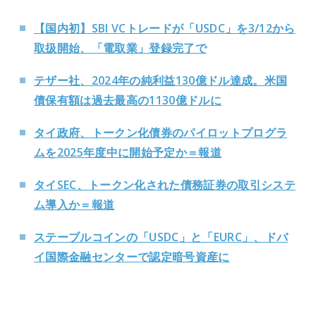
【国内初】SBI VCトレードが「USDC」を3/12から
取扱開始、「電取業」登録完了で
テザー社、2024年の純利益130億ドル達成。米国
債保有額は過去最高の1130億ドルに
タイ政府、トークン化債券のパイロットプログラ
ムを2025年度中に開始予定か＝報道
タイSEC、トークン化された債務証券の取引システ
ム導入か＝報道
ステーブルコインの「USDC」と「EURC」、ドバ
イ国際金融センターで認定暗号資産に