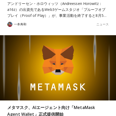
アンドリーセン・ホロウィッツ（Andreessen Horowitz：
a16z）の出資先であるWeb3ゲームスタジオ「プルーフオブ
プレイ（Proof of Play）」が、事業活動を終了すると8月5…
ニュース
一本寿和
メタマスク、AIエージェント向け「MetaMask
Agent Wallet」正式提供開始