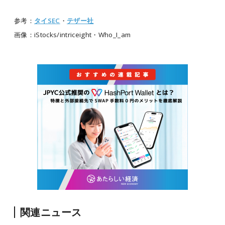
参考：
タイSEC
・
テザー社
画像：iStocks/intriceight・Who_I_am
関連ニュース