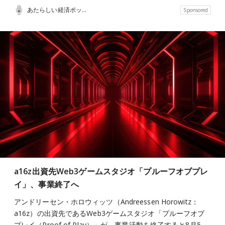
あたらしい経済ポッドキャスト
Sponsored
a16z出資先Web3ゲームスタジオ「プルーフオブプレ
イ」、事業終了へ
アンドリーセン・ホロウィッツ（Andreessen Horowitz：
a16z）の出資先であるWeb3ゲームスタジオ「プルーフオブ
プレイ（Proof of Play）」が、事業活動を終了すると8月5…