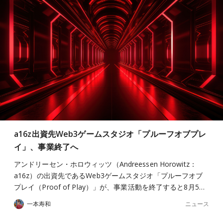
a16z出資先Web3ゲームスタジオ「プルーフオブプレ
イ」、事業終了へ
アンドリーセン・ホロウィッツ（Andreessen Horowitz：
a16z）の出資先であるWeb3ゲームスタジオ「プルーフオブ
プレイ（Proof of Play）」が、事業活動を終了すると8月5…
ニュース
一本寿和