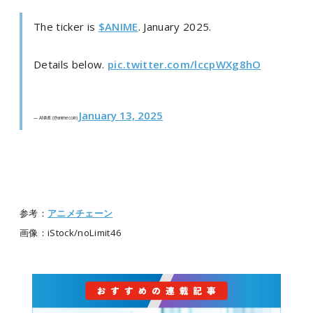
The ticker is
$ANIME
. January 2025.
Details below.
pic.twitter.com/lccpWXg8hO
January 13, 2025
— ANIME (@animecoin)
参考：
アニメチェーン
画像：iStock/noLimit46