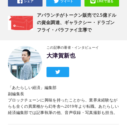
シェア
ツイート
LINEで送る
アバランチがトークン販売で2.5億ドル
の資金調達、ギャラクシー・ドラゴン
フライ・パラファイ主導で
この記事の著者・インタビューイ
大津賀新也
「あたらしい経済」編集部
副編集長
ブロックチェーンに興味を持ったことから、業界未経験なが
らも全くの異業種から幻冬舎へ2019年より転職。あたらしい
経済編集部では記事執筆の他、音声収録・写真撮影も担当。