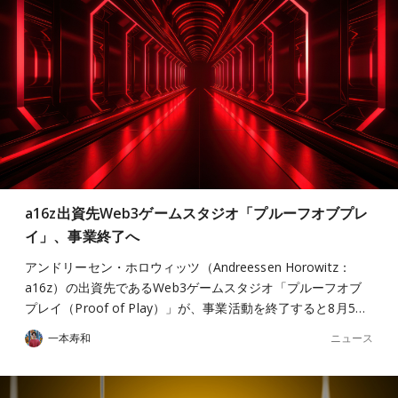
a16z出資先Web3ゲームスタジオ「プルーフオブプレ
イ」、事業終了へ
アンドリーセン・ホロウィッツ（Andreessen Horowitz：
a16z）の出資先であるWeb3ゲームスタジオ「プルーフオブ
プレイ（Proof of Play）」が、事業活動を終了すると8月5…
ニュース
一本寿和