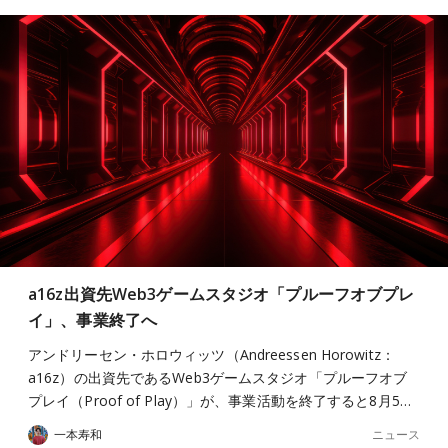
a16z出資先Web3ゲームスタジオ「プルーフオブプレ
イ」、事業終了へ
アンドリーセン・ホロウィッツ（Andreessen Horowitz：
a16z）の出資先であるWeb3ゲームスタジオ「プルーフオブ
プレイ（Proof of Play）」が、事業活動を終了すると8月5…
ニュース
一本寿和