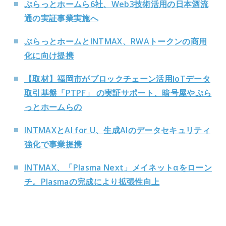
ぷらっとホームら6社、Web3技術活用の日本酒流
通の実証事業実施へ
ぷらっとホームとINTMAX、RWAトークンの商用
化に向け提携
【取材】福岡市がブロックチェーン活用IoTデータ
取引基盤「PTPF」 の実証サポート、暗号屋やぷら
っとホームらの
INTMAXとAI for U、生成AIのデータセキュリティ
強化で事業提携
INTMAX、「Plasma Next」メイネットαをローン
チ。Plasmaの完成により拡張性向上