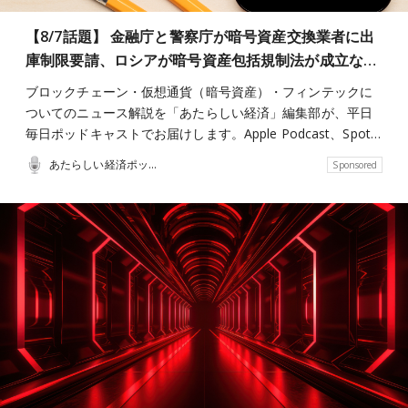
【8/7話題】 金融庁と警察庁が暗号資産交換業者に出
庫制限要請、ロシアが暗号資産包括規制法が成立な…
ブロックチェーン・仮想通貨（暗号資産）・フィンテックに
ついてのニュース解説を「あたらしい経済」編集部が、平日
毎日ポッドキャストでお届けします。Apple Podcast、Spot…
あたらしい経済ポッドキャスト
Sponsored