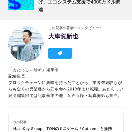
げ、エコシステム支援で4000万ドル調
達
この記事の著者・インタビューイ
大津賀新也
「あたらしい経済」編集部
副編集長
ブロックチェーンに興味を持ったことから、業界未経験なが
らも全くの異業種から幻冬舎へ2019年より転職。あたらしい
経済編集部では記事執筆の他、音声収録・写真撮影も担当。
次の記事
HashKey Group、TONのミニゲーム「Catizen」と提携