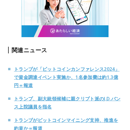
関連ニュース
トランプが「ビットコインカンファレンス2024」
で資金調達イベント実施か、1名参加費は約1.3億
円＝報道
トランプ、副大統領候補に親クリプト派のJ.D.バン
ス上院議員を指名
トランプがビットコインマイニング支持、推進を
約束か＝報道