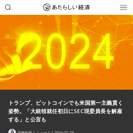
トランプ、ビットコインでも米国第一主義貫く
姿勢。「大統領就任初日にSEC現委員長を解雇
する」と公言も
髙橋知里
ニュース
2024-07-29