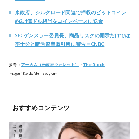
米政府、シルクロード関連で押収のビットコイン
約2.4億ドル相当をコインベースに送金
SECゲンスラー委員長、商品リスクの開示だけでは
不十分と暗号資産取引所に警告＝CNBC
参考：
アーカム（米政府ウォレット）
・
The Block
images:iStocks/denizbayram
おすすめコンテンツ