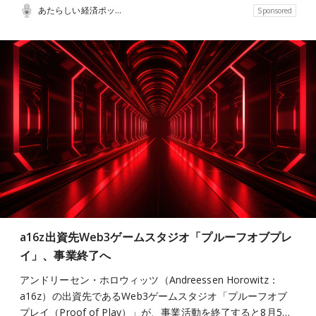
あたらしい経済ポッドキャスト
Sponsored
a16z出資先Web3ゲームスタジオ「プルーフオブプレ
イ」、事業終了へ
アンドリーセン・ホロウィッツ（Andreessen Horowitz：
a16z）の出資先であるWeb3ゲームスタジオ「プルーフオブ
プレイ（Proof of Play）」が、事業活動を終了すると8月5…