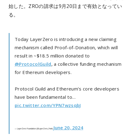
始した。ZROの請求は9月20日まで有効となってい
る。
Today LayerZero is introducing a new claiming
mechanism called Proof-of-Donation, which will
result in ~$18.5 million donated to
@ProtocolGuild
, a collective funding mechanism
for Ethereum developers.
Protocol Guild and Ethereum’s core developers
have been fundamental to…
pic.twitter.com/YPN7wzsqbJ
June 20, 2024
— LayerZero Foundation (@LayerZero_Fndn)