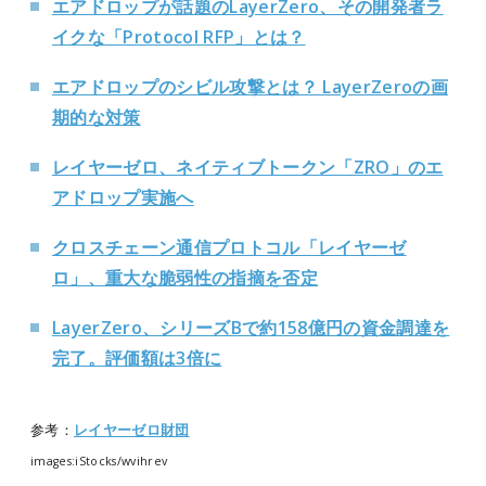
エアドロップが話題のLayerZero、その開発者ラ
イクな「Protocol RFP」とは？
エアドロップのシビル攻撃とは？ LayerZeroの画
期的な対策
レイヤーゼロ、ネイティブトークン「ZRO」のエ
アドロップ実施へ
クロスチェーン通信プロトコル「レイヤーゼ
ロ」、重大な脆弱性の指摘を否定
LayerZero、シリーズBで約158億円の資金調達を
完了。評価額は3倍に
参考：
レイヤーゼロ財団
images:iStocks/wvihrev