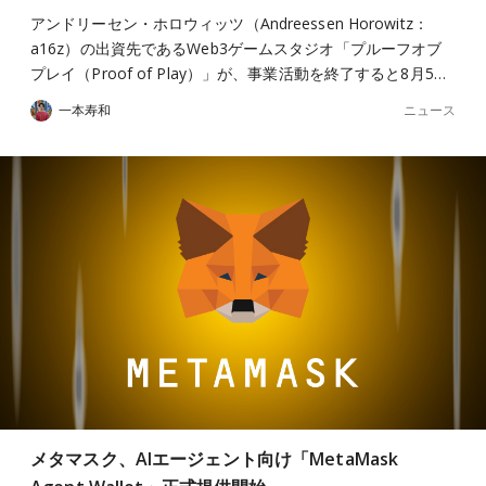
アンドリーセン・ホロウィッツ（Andreessen Horowitz：
a16z）の出資先であるWeb3ゲームスタジオ「プルーフオブ
プレイ（Proof of Play）」が、事業活動を終了すると8月5…
ニュース
一本寿和
メタマスク、AIエージェント向け「MetaMask