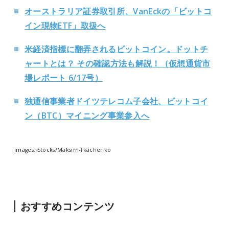
オーストラリア証券取引所、VanEckの「ビットコ
イン現物ETF」取扱へ
米経済指標に翻弄されるビットコイン。ドットチ
ャートとは？ その確認方法も解説！（仮想通貨市
場レポート 6/17号）
独通信事業者ドイツテレコム子会社、ビットコイ
ン（
BTC
）マイニング事業参入へ
images:iStocks/Maksim-Tkachenko
おすすめコンテンツ