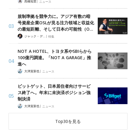
|
髙橋知里
ニュース
規制準拠を競争力に。アジア有数の暗
号資産企業OSLが見る注力領域と収益化
の最短距離、そして日本の可能性（O…
|
ジャック・デロン（Jack Derong）
特集
NOT A HOTEL、トヨタ系やSBIらから
100億円調達。「NOT A GARAGE」推
進へ
|
大津賀新也
ニュース
ビットゲット、日本居住者向けサービ
ス終了へ。年末に未決済ポジション強
制決済
|
大津賀新也
ニュース
Top30を見る