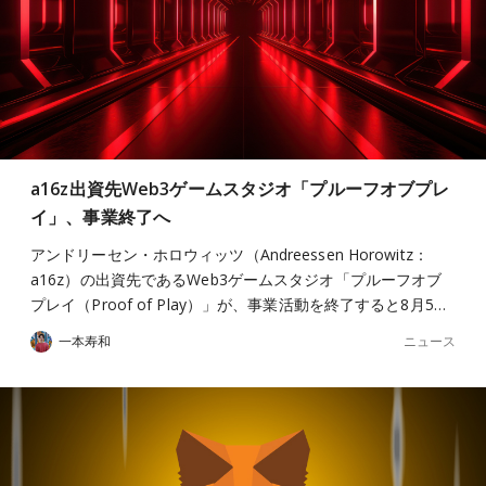
a16z出資先Web3ゲームスタジオ「プルーフオブプレ
イ」、事業終了へ
アンドリーセン・ホロウィッツ（Andreessen Horowitz：
a16z）の出資先であるWeb3ゲームスタジオ「プルーフオブ
プレイ（Proof of Play）」が、事業活動を終了すると8月5…
ニュース
一本寿和