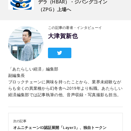
デラ（HBAR）・ジパングコイン
（ZPG）上場へ
この記事の著者・インタビューイ
大津賀新也
「あたらしい経済」編集部
副編集長
ブロックチェーンに興味を持ったことから、業界未経験なが
らも全くの異業種から幻冬舎へ2019年より転職。あたらしい
経済編集部では記事執筆の他、音声収録・写真撮影も担当。
次の記事
オムニチェーンID認証展開「Layer3」、独自トークン