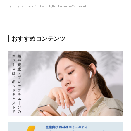
（images:iStock / artsstock,Kochakorn-Wannanit）
おすすめコンテンツ