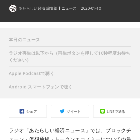
あたらしい経済 編集部
ニュース
2020-01-10
本日のニュース
ラジオ再生は以下から（再生ボタンを押して10秒程度お待ち
ください）
Apple Podcastで聴く
Android スマートフォンで聴く
シェア
ツイート
LINEで送る
ラジオ「あたらしい経済ニュース」では、ブロックチ
ェーン・仮想通貨・トークンエコノミーについての最