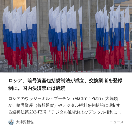
ロシア、暗号資産包括規制法が成立、交換業者を登録
制に。国内決済禁止は継続
ロシアのウラジーミル・プーチン（Vladimir Putin）大統領
が、暗号資産（仮想通貨）やデジタル権利を包括的に規制す
る連邦法第282-FZ号「デジタル通貨およびデジタル権利に…
ニュース
大津賀新也