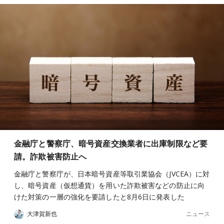
金融庁と警察庁、暗号資産交換業者に出庫制限など要
請。詐欺被害防止へ
金融庁と警察庁が、日本暗号資産等取引業協会（JVCEA）に対
し、暗号資産（仮想通貨）を用いた詐欺被害などの防止に向
けた対策の一層の強化を要請したと8月6日に発表した
ニュース
大津賀新也