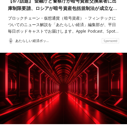
【8/7話題】 金融庁と警察庁が暗号資産交換業者に出
庫制限要請、ロシアが暗号資産包括規制法が成立な…
ブロックチェーン・仮想通貨（暗号資産）・フィンテックに
ついてのニュース解説を「あたらしい経済」編集部が、平日
毎日ポッドキャストでお届けします。Apple Podcast、Spot…
あたらしい経済ポッドキャスト
Sponsored