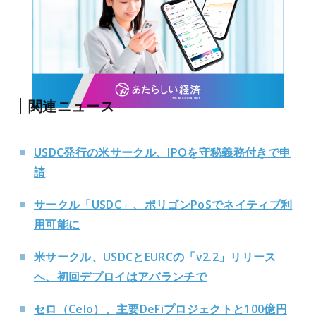
関連ニュース
USDC発行の米サークル、IPOを守秘義務付きで申
請
サークル「USDC」、ポリゴンPoSでネイティブ利
用可能に
米サークル、USDCとEURCの「v2.2」リリース
へ、初回デプロイはアバランチで
セロ（Celo）、主要DeFiプロジェクトと100億円