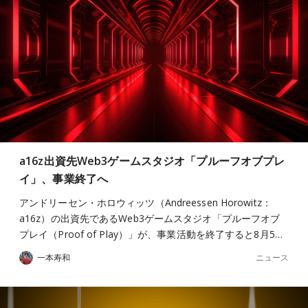
a16z出資先Web3ゲームスタジオ「プルーフオブプレ
イ」、事業終了へ
アンドリーセン・ホロウィッツ（Andreessen Horowitz：
a16z）の出資先であるWeb3ゲームスタジオ「プルーフオブ
プレイ（Proof of Play）」が、事業活動を終了すると8月5…
ニュース
一本寿和