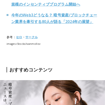
規模のインセンティブプログラム開始へ
今年のWeb3どうなる？ 暗号資産/ブロックチェー
ン業界を牽引する80人が語る「2024年の展望」
参考：
セロ
・
サークル
images:iStocks/ivanmollov
おすすめコンテンツ