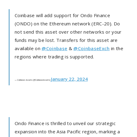
Coinbase will add support for Ondo Finance
(ONDO) on the Ethereum network (ERC-20). Do
not send this asset over other networks or your
funds may be lost. Transfers for this asset are
available on
@Coinbase
&
@CoinbaseExch
in the
regions where trading is supported.
January 22, 2024
— Coinbase Assets (@CoinbaseAssets)
Ondo Finance is thrilled to unveil our strategic
expansion into the Asia Pacific region, marking a