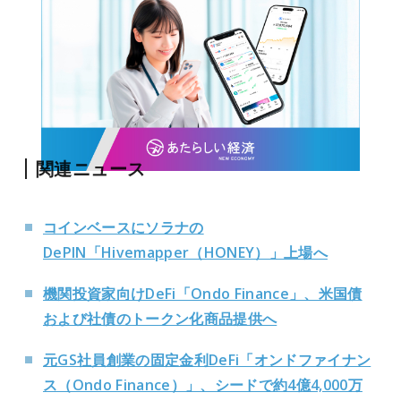
関連ニュース
コインベースにソラナの
DePIN「Hivemapper（HONEY）」上場へ
機関投資家向けDeFi「Ondo Finance」、米国債
および社債のトークン化商品提供へ
元GS社員創業の固定金利DeFi「オンドファイナン
ス（Ondo Finance）」、シードで約4億4,000万