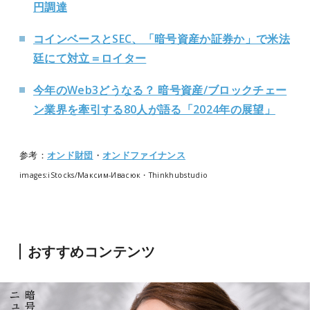
円調達
コインベースとSEC、「暗号資産か証券か」で米法
廷にて対立＝ロイター
今年のWeb3どうなる？ 暗号資産/ブロックチェー
ン業界を牽引する80人が語る「2024年の展望」
参考：
オンド財団
・
オンドファイナンス
images:iStocks/Максим-Ивасюк・Thinkhubstudio
おすすめコンテンツ