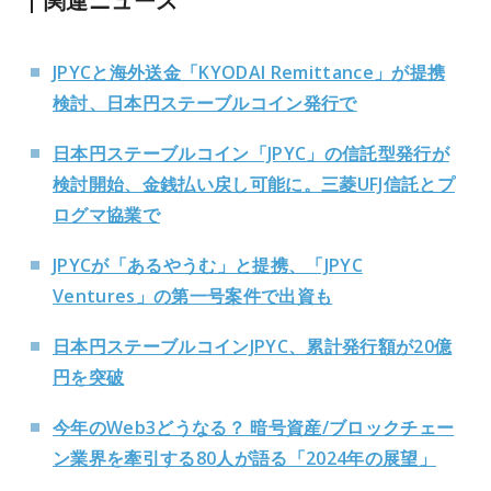
関連ニュース
JPYCと海外送金「KYODAI Remittance」が提携
検討、日本円ステーブルコイン発行で
日本円ステーブルコイン「JPYC」の信託型発行が
検討開始、金銭払い戻し可能に。三菱UFJ信託とプ
ログマ協業で
JPYCが「あるやうむ」と提携、「JPYC
Ventures」の第一号案件で出資も
日本円ステーブルコインJPYC、累計発行額が20億
円を突破
今年のWeb3どうなる？ 暗号資産/ブロックチェー
ン業界を牽引する80人が語る「2024年の展望」