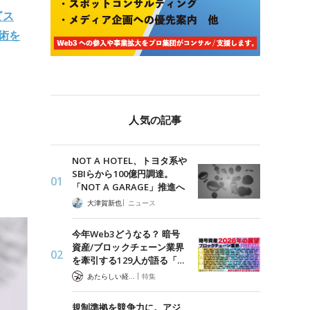
ビス
技術を
人気の記事
NOT A HOTEL、トヨタ系や
SBIらから100億円調達。
「NOT A GARAGE」推進へ
|
大津賀新也
ニュース
今年Web3どうなる？ 暗号
資産/ブロックチェーン業界
を牽引する129人が語る「…
|
あたらしい経済 編集部
特集
規制準拠を競争力に。アジ