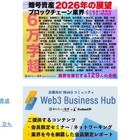
育成
」立ち