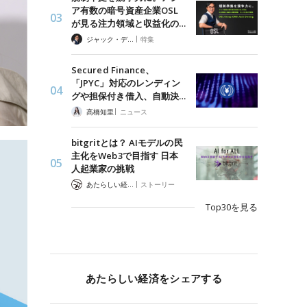
ア有数の暗号資産企業OSL
が見る注力領域と収益化の…
|
ジャック・デロン（Jack Derong）
特集
Secured Finance、
「JPYC」対応のレンディン
グや担保付き借入、自動決…
|
髙橋知里
ニュース
bitgritとは？ AIモデルの民
主化をWeb3で目指す 日本
人起業家の挑戦
|
あたらしい経済 編集部
ストーリー
Top30を見る
あたらしい経済をシェアする