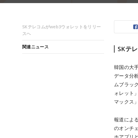
SKテレコムがweb3ウォレットをリリー
スへ
関連ニュース
SKテ
韓国の大手
データ分析
ムブラック
ォレット
マックス」
報道によ
のオンチ
ホアプリ