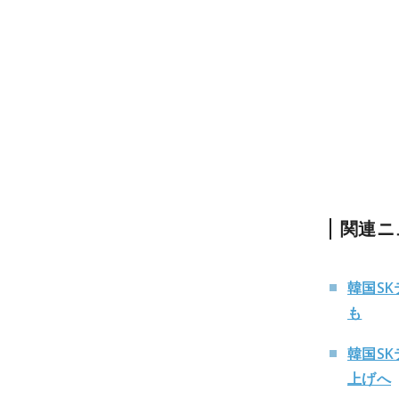
関連ニ
韓国S
も
韓国SK
上げへ