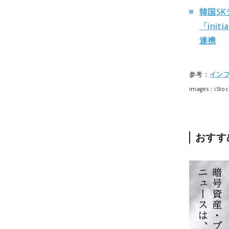
韓国S
「ini
連携
参考：
イン
images：iStoc
おすす