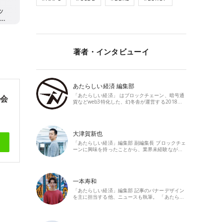
著者・インタビューイ
あたらしい経済 編集部
「あたらしい経済」 はブロックチェーン、暗号通
親会
貨などweb3特化した、幻冬舎が運営する2018…
大津賀新也
「あたらしい経済」編集部 副編集長 ブロックチェ
ーンに興味を持ったことから、業界未経験なが…
一本寿和
「あたらしい経済」編集部 記事のバナーデザイン
を主に担当する他、ニュースも執筆。 「あたら…