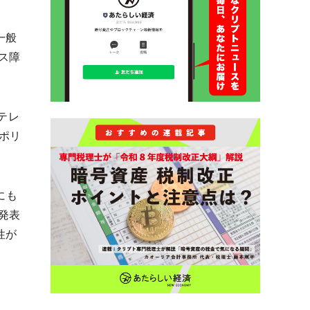
一般
ス障
テレ
にポリ
にも
発表
性が