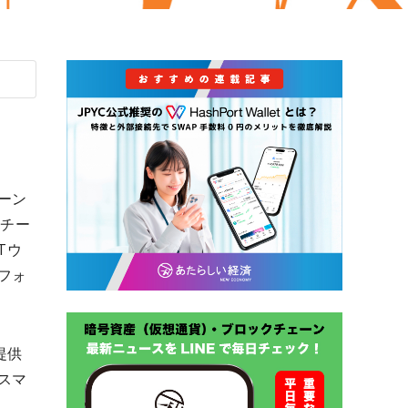
ェーン
「チー
Tウ
フォ
提供
スマ