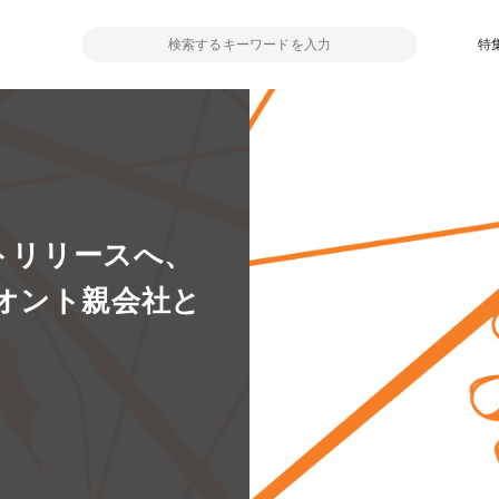
特
ットリリースへ、
オント親会社と