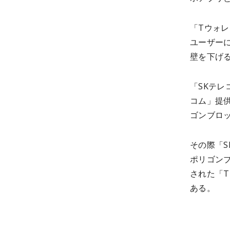
「Tウォ
ユーザー
壁を下げ
「SKテレ
コム」提供
ゴンブロ
その際「S
ポリゴン
された「
ある。