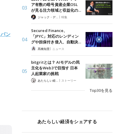
ア有数の暗号資産企業OSL
が見る注力領域と収益化の…
|
ジャック・デロン（Jack Derong）
特集
Secured Finance、
ャパン
「JPYC」対応のレンディン
グや担保付き借入、自動決…
|
髙橋知里
ニュース
bitgritとは？ AIモデルの民
主化をWeb3で目指す 日本
人起業家の挑戦
|
あたらしい経済 編集部
ストーリー
Top30を見る
あたらしい経済をシェアする