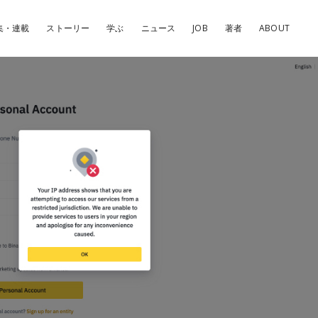
集・連載
ストーリー
学ぶ
ニュース
JOB
著者
ABOUT