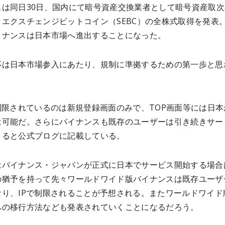
スは同日30日、国内にて暗号資産交換業者として暗号資産取次
ラエクスチェンジビットコイン（SEBC）の全株式取得を発表
イナンスは日本市場へ進出することになった。
応は日本市場参入にあたり、規制に準拠するための第一歩と思
制限されているのは新規登録画面のみで、TOP画面等には日本
は可能だ。さらにバイナンスも既存のユーザーは引き続きサー
きると公式ブログに記載している。
はバイナンス・ジャパンが正式に日本でサービス開始する場合
の猶予を持って先々ワールドワイド版バイナンスは既存ユーザ
なり、IPで制限されることが予想される。またワールドワイド
への移行方法なども発表されていくことになるだろう。