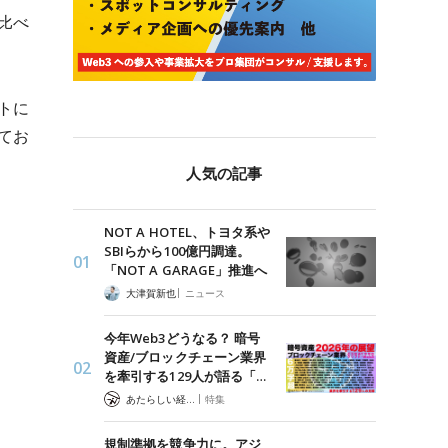
比べ
トに
てお
人気の記事
NOT A HOTEL、トヨタ系や
SBIらから100億円調達。
「NOT A GARAGE」推進へ
|
大津賀新也
ニュース
今年Web3どうなる？ 暗号
資産/ブロックチェーン業界
を牽引する129人が語る「…
|
あたらしい経済 編集部
特集
規制準拠を競争力に。アジ