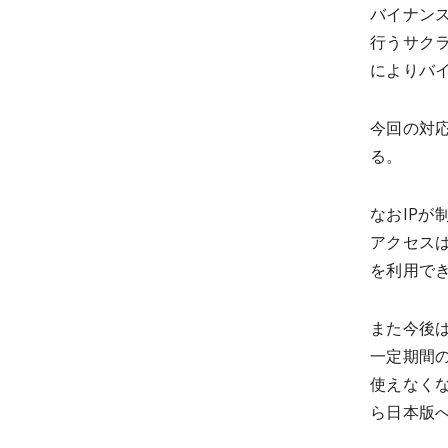
バイナン
行うサク
によりバ
今回の対
る。
なおIPが
アクセス
を利用で
また今後
一定期間
使えなく
ら日本版