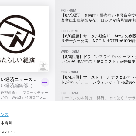
ナンス
一本寿和
ks/
Molnia