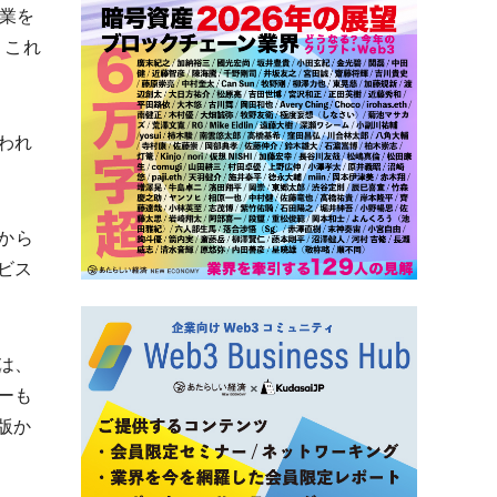
業を
。これ
われ
から
ビス
は、
ーも
版か