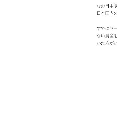
なお日本
日本国内
すでにワ
ない資産
いた方が