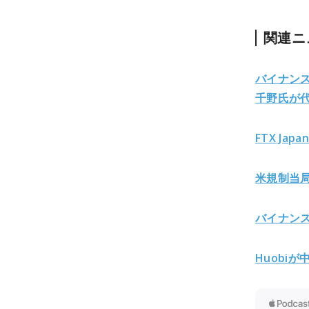
関連ニ
バイナンス
千野氏が
FTX J
米規制当
バイナン
Huobi