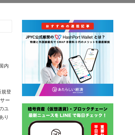
本国内
新規登
のサー
のユ
あり