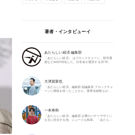
著者・インタビューイ
あたらしい経済 編集部
「あたらしい経済」 はブロックチェーン、暗号通
貨などweb3特化した、幻冬舎が運営する2018…
大津賀新也
「あたらしい経済」編集部 副編集長 ブロックチェ
ーンに興味を持ったことから、業界未経験なが…
一本寿和
「あたらしい経済」編集部 記事のバナーデザイン
を主に担当する他、ニュースも執筆。 「あたら…