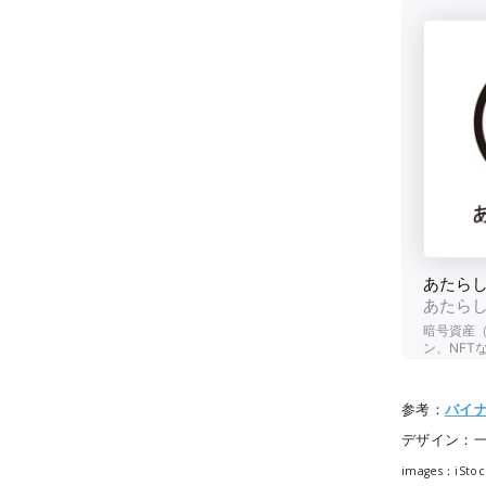
参考：
バイ
デザイン：
images：iStoc