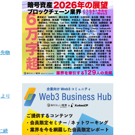
限先物
により
に続