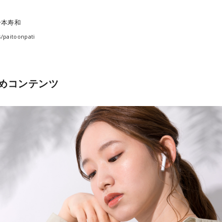
一本寿和
s/paitoonpati
めコンテンツ