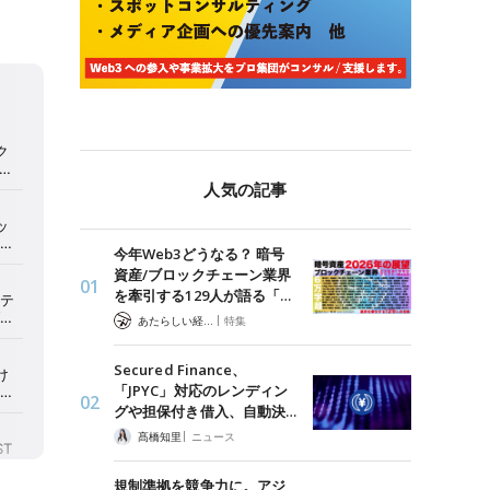
人気の記事
今年Web3どうなる？ 暗号
資産/ブロックチェーン業界
を牽引する129人が語る「…
|
あたらしい経済 編集部
特集
Secured Finance、
「JPYC」対応のレンディン
グや担保付き借入、自動決…
|
髙橋知里
ニュース
規制準拠を競争力に。アジ