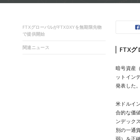
FTXグローバルがFTXDXYを無期限先物
で提供開始
関連ニュース
FTX
暗号資産（
ットインデ
発表した
米ドルイ
合的な価
ンデック
別の一通
弱）を正