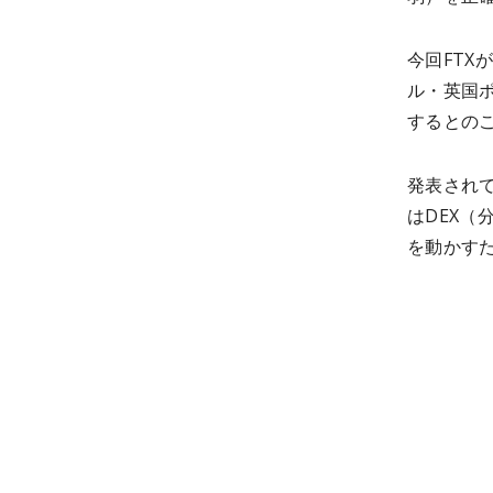
今回FTX
ル・英国
するとの
発表されて
はDEX（分
を動かす