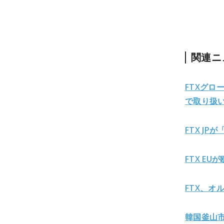
関連ニ
FTXグロー
で取り扱
FTX J
FTX E
FTX、オ
韓国釜山市