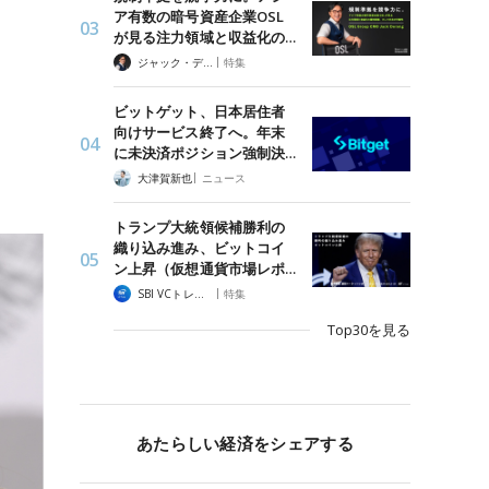
ア有数の暗号資産企業OSL
が見る注力領域と収益化の…
|
ジャック・デロン（Jack Derong）
特集
ビットゲット、日本居住者
向けサービス終了へ。年末
に未決済ポジション強制決…
|
大津賀新也
ニュース
トランプ大統領候補勝利の
織り込み進み、ビットコイ
ン上昇（仮想通貨市場レポ…
|
SBI VCトレード
特集
Top30を見る
あたらしい経済をシェアする