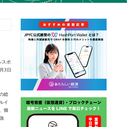
ルスポ
月3日
の総
ルイ
、個
強