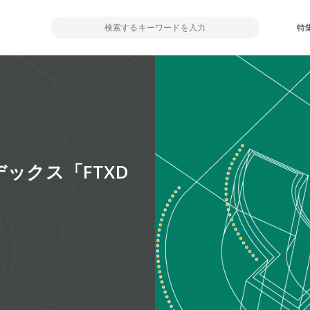
特
ックス「FTXD