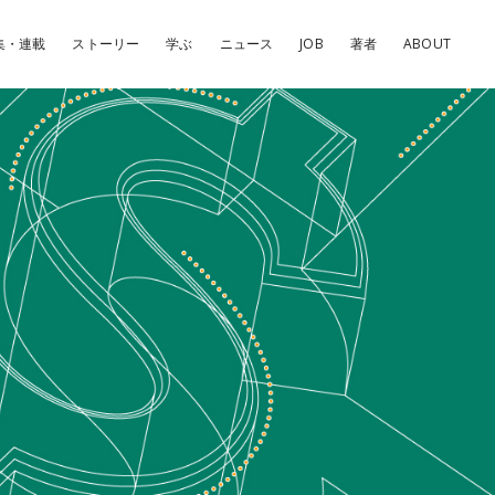
集・連載
ストーリー
学ぶ
ニュース
JOB
著者
ABOUT