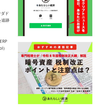
ナダド
を追跡
ERP
ol）