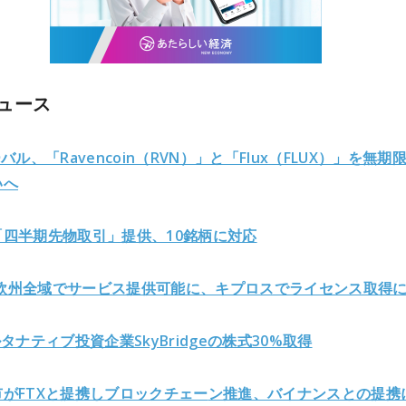
ュース
バル、「Ravencoin（RVN）」と「Flux（FLUX）」を無期
いへ
Pが「四半期先物取引」提供、10銘柄に対応
Uが欧州全域でサービス提供可能に、キプロスでライセンス取得
ルタナティブ投資企業SkyBridgeの株式30%取得
がFTXと提携しブロックチェー
ン推進、バイナンスとの提携