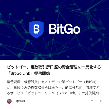
ビットゴー、複数取引所口座の資金管理を一元化する
「BitGo Link」提供開始
暗号資産（仮想通貨）カストディ企業ビットゴー（BitGo）
が、接続済みの複数取引所口座を一元的に可視化・管理でき
るサービス「ビットゴーリンク（BitGo Link）」の提供開始…
ニュース
一本寿和