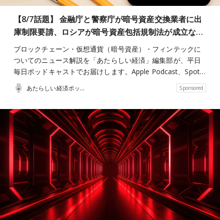
【8/7話題】 金融庁と警察庁が暗号資産交換業者に出
庫制限要請、ロシアが暗号資産包括規制法が成立な…
ブロックチェーン・仮想通貨（暗号資産）・フィンテックに
ついてのニュース解説を「あたらしい経済」編集部が、平日
毎日ポッドキャストでお届けします。Apple Podcast、Spot…
あたらしい経済ポッドキャスト
Sponsored