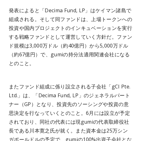
発表によると「Decima Fund, LP」はケイマン諸島で
組成される。そして同ファンドは、上場トークンへの
投資や国内プロジェクトのインキュベーションを実行
する戦略ファンドとして運営していく方針だ。ファン
ド規模は3,000万ドル（約40億円）から5,000万ドル
（約67億円）で、gumiの持分法適用関連会社になる
とのこと。
またファンド組成に係り設立される子会社「gCI Pte.
Ltd.」は、「Decima Fund, LP」のジェネラルパート
ナー（GP）となり、投資先のソーシングや投資の意
思決定を行なっていくとのこと。6月には設立が予定
されており、同社の代表には現gumiの代表取締役社
長である川本寛之氏が就く。また資本金は25万シン
ガポールドルの予定で、gumiの100%出資子会社とな