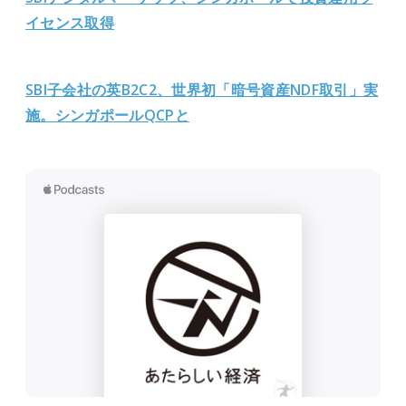
イセンス取得
SBI子会社の英B2C2、世界初「暗号資産NDF取引」実
施。シンガポールQCPと