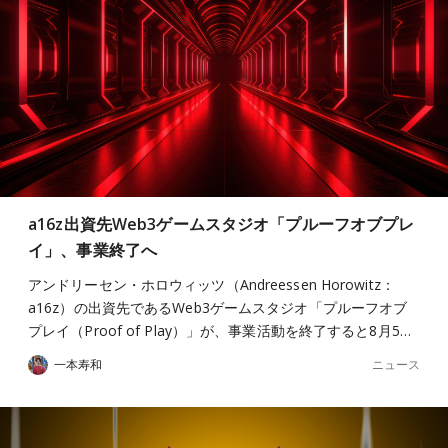
a16z出資先Web3ゲームスタジオ「プルーフオブプレ
イ」、事業終了へ
アンドリーセン・ホロウィッツ（Andreessen Horowitz：
a16z）の出資先であるWeb3ゲームスタジオ「プルーフオブ
プレイ（Proof of Play）」が、事業活動を終了すると8月5…
ニュース
一本寿和