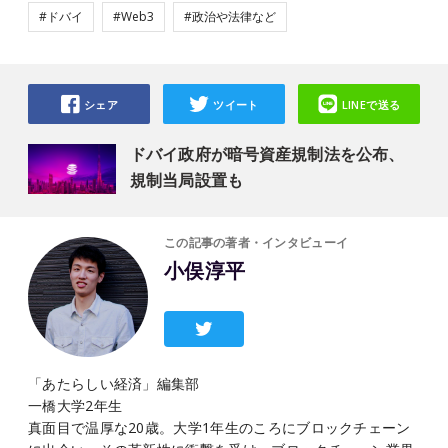
#ドバイ
#Web3
#政治や法律など
シェア
ツイート
LINEで送る
ドバイ政府が暗号資産規制法を公布、
規制当局設置も
この記事の著者・インタビューイ
小俣淳平
「あたらしい経済」編集部
一橋大学2年生
真面目で温厚な20歳。大学1年生のころにブロックチェーン