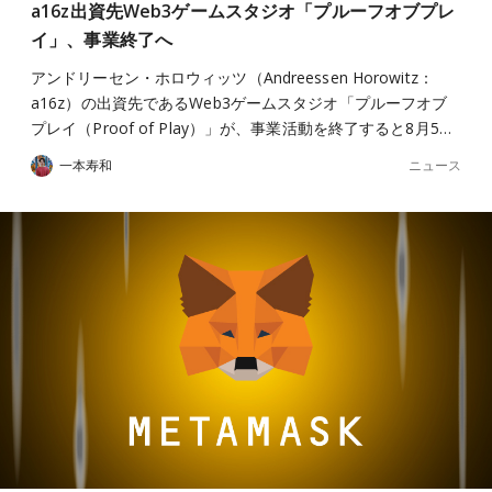
a16z出資先Web3ゲームスタジオ「プルーフオブプレ
イ」、事業終了へ
アンドリーセン・ホロウィッツ（Andreessen Horowitz：
a16z）の出資先であるWeb3ゲームスタジオ「プルーフオブ
プレイ（Proof of Play）」が、事業活動を終了すると8月5…
ニュース
一本寿和