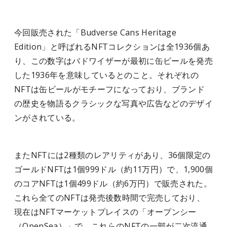
今回販売された「Budverse Cans Heritage
Edition」と呼ばれるNFTコレクションは全1936個あ
り、この数字はバドワイザーが最初に缶ビールを発売
した1936年を意味しているとのこと。それぞれの
NFTは缶ビールがモチーフになっており、ブランド
の歴史を物語るクラシックな写真や広告などのデザイ
ンがされている。
またNFTには2種類のレアリティがあり、36個限定の
ゴールドNFTは1個999ドル（約11万円）で、1,900個
のコアNFTは1個499ドル（約6万円）で販売された。
これら全てのNFTは発売後数時間で完売しており、
現在はNFTマーケットプレイスの「オープンシー
（OpenSea）」で、これらのNFTの一部が二次流通