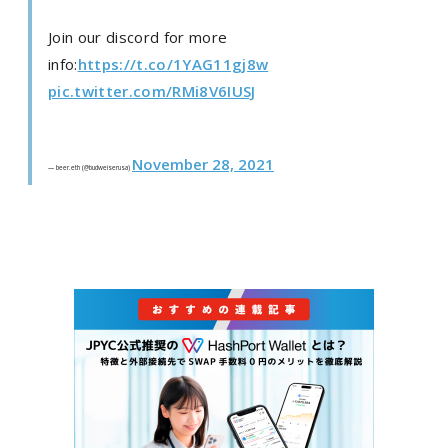
Join our discord for more
info:
https://t.co/1YAG11gj8w
pic.twitter.com/RMi8V6IUSJ
November 28, 2021
— beer.eth (@budweiserusa)