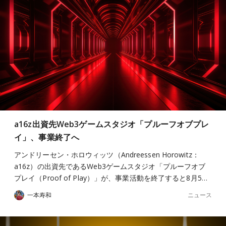
a16z出資先Web3ゲームスタジオ「プルーフオブプレ
イ」、事業終了へ
アンドリーセン・ホロウィッツ（Andreessen Horowitz：
a16z）の出資先であるWeb3ゲームスタジオ「プルーフオブ
プレイ（Proof of Play）」が、事業活動を終了すると8月5…
ニュース
一本寿和