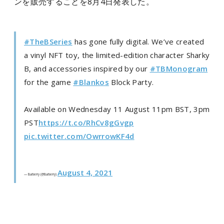
ンを販売することを8月4日発表した。
#TheBSeries
has gone fully digital. We’ve created
a vinyl NFT toy, the limited-edition character Sharky
B, and accessories inspired by our
#TBMonogram
for the game
#Blankos
Block Party.
Available on Wednesday 11 August 11pm BST, 3pm
PST
https://t.co/RhCv8gGvgp
pic.twitter.com/OwrrowKF4d
August 4, 2021
— Burberry (@Burberry)