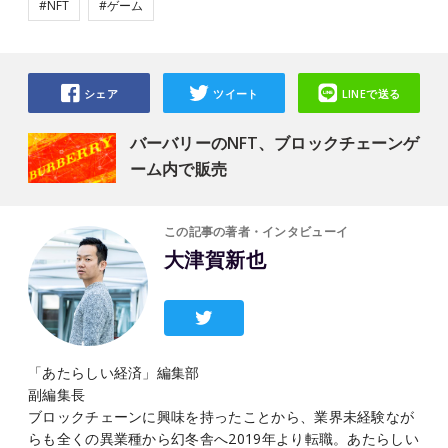
#NFT
#ゲーム
シェア
ツイート
LINEで送る
バーバリーのNFT、ブロックチェーンゲ
ーム内で販売
この記事の著者・インタビューイ
大津賀新也
「あたらしい経済」編集部
副編集長
ブロックチェーンに興味を持ったことから、業界未経験なが
らも全くの異業種から幻冬舎へ2019年より転職。あたらしい