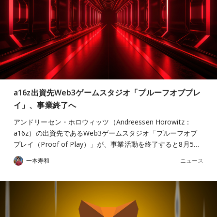
a16z出資先Web3ゲームスタジオ「プルーフオブプレ
イ」、事業終了へ
アンドリーセン・ホロウィッツ（Andreessen Horowitz：
a16z）の出資先であるWeb3ゲームスタジオ「プルーフオブ
プレイ（Proof of Play）」が、事業活動を終了すると8月5…
ニュース
一本寿和