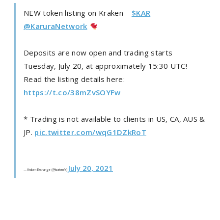
NEW token listing on Kraken –
$KAR
@KaruraNetwork
Deposits are now open and trading starts
Tuesday, July 20, at approximately 15:30 UTC!
Read the listing details here:
https://t.co/38mZvSOYFw
* Trading is not available to clients in US, CA, AUS &
JP.
pic.twitter.com/wqG1DZkRoT
July 20, 2021
— Kraken Exchange (@krakenfx)