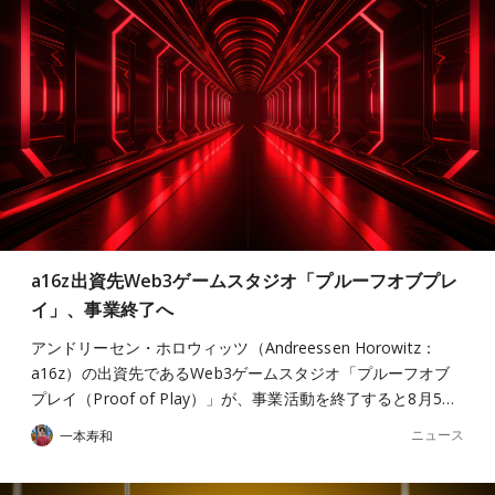
a16z出資先Web3ゲームスタジオ「プルーフオブプレ
イ」、事業終了へ
アンドリーセン・ホロウィッツ（Andreessen Horowitz：
a16z）の出資先であるWeb3ゲームスタジオ「プルーフオブ
プレイ（Proof of Play）」が、事業活動を終了すると8月5…
ニュース
一本寿和