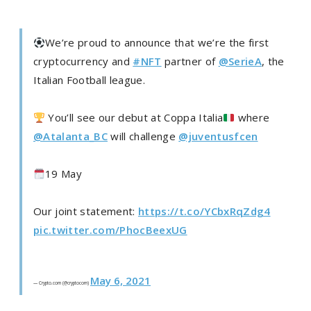
We’re proud to announce that we’re the first
cryptocurrency and
#NFT
partner of
@SerieA
, the
Italian Football league.
You’ll see our debut at Coppa Italia
where
@Atalanta_BC
will challenge
@juventusfcen
19 May
Our joint statement:
https://t.co/YCbxRqZdg4
pic.twitter.com/PhocBeexUG
May 6, 2021
— Crypto.com (@cryptocom)