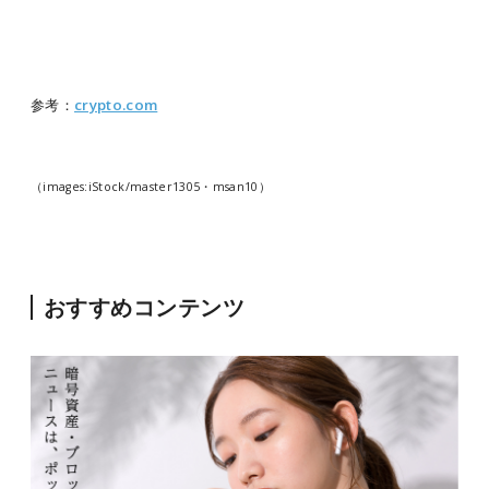
参考：
crypto.com
（images:iStock/
master1305・msan10
）
おすすめコンテンツ