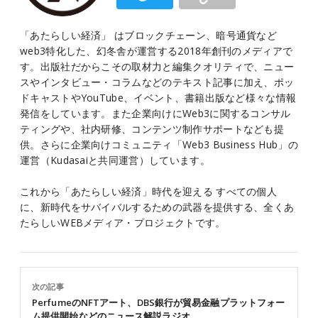
「あたらしい経済」 はブロックチェーン、暗号通貨など
web3特化した、幻冬舎が運営する2018年創刊のメディアで
す。出版社だからこその取材力と編集クオリティで、ニュー
スやインタビュー・コラムなどのテキスト記事に加え、ポッ
ドキャストやYouTube、イベント、書籍出版など様々な情報
発信をしています。また企業向けにWeb3に関するコンサル
ティングや、社内研修、コンテンツ制作サポートなども提
供。さらに企業向けコミュニティ「Web3 Business Hub」の
運営（Kudasaiと共同運営）しています。
これから「あたらしい経済」時代を迎える すべての個人
に、新時代をサバイバルするための武器を提供する、全くあ
たらしいWEBメディア・プロジェクトです。
次の記事
PerfumeのNFTアート、DBS銀行が貿易金融プラットフォー
ム提供開始などのニュース解説ラジオ