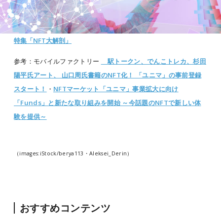
特集「NFT大解剖」
参考：モバイルファクトリー
駅トークン、でんこトレカ、杉田
陽平氏アート、 山口周氏書籍のNFT化！ 「ユニマ」の事前登録
スタート！
・
NFTマーケット「ユニマ」事業拡大に向け
「Funds」と新たな取り組みを開始 ～今話題のNFTで新しい体
験を提供～
（images:iStock/berya113・Aleksei_Derin）
おすすめコンテンツ