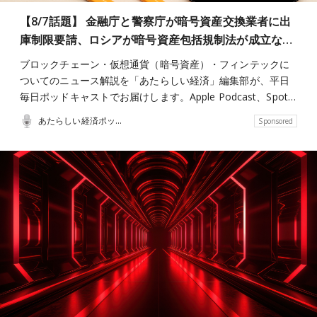
【8/7話題】 金融庁と警察庁が暗号資産交換業者に出
庫制限要請、ロシアが暗号資産包括規制法が成立な…
ブロックチェーン・仮想通貨（暗号資産）・フィンテックに
ついてのニュース解説を「あたらしい経済」編集部が、平日
毎日ポッドキャストでお届けします。Apple Podcast、Spot…
あたらしい経済ポッドキャスト
Sponsored