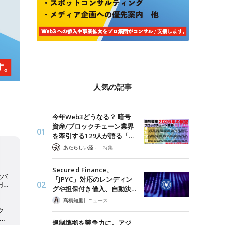
人気の記事
今年Web3どうなる？ 暗号
資産/ブロックチェーン業界
を牽引する129人が語る「…
|
あたらしい経済 編集部
特集
Secured Finance、
「JPYC」対応のレンディン
グや担保付き借入、自動決…
|
髙橋知里
ニュース
規制準拠を競争力に。アジ