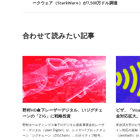
ークウェア（StarkWare）が7,500万ドル調達
合わせて読みたい記事
野村HD傘下レーザーデジタル、L1ジグチェ
ビザ、「Vis
ーンの「ZIG」に戦略投資
金対応拡大。z
野村ホールディングス傘下のデジタル資産事業会社レーザ
米決済大手のビザ
ー・デジタル（Laser Digital）が、レイヤー1ブロックチェ
イン対応の規制
ーン「ジグチェーン（ZIGChain）」のネイティブ暗号…
（zerohas