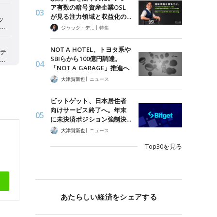
ア有数の暗号資産企業OSL
が見る注力領域と収益化の…
|
ジャック・デロン（Jack Derong）
特集
NOT A HOTEL、トヨタ系や
SBIらから100億円調達。
「NOT A GARAGE」推進へ
|
大津賀新也
ニュース
ビットゲット、日本居住者
向けサービス終了へ。年末
に未決済ポジション強制決…
|
大津賀新也
ニュース
Top30を見る
あたらしい経済をシェアする