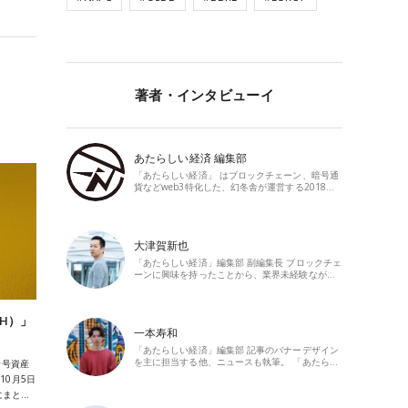
著者・インタビューイ
あたらしい経済 編集部
「あたらしい経済」 はブロックチェーン、暗号通
貨などweb3特化した、幻冬舎が運営する2018…
大津賀新也
「あたらしい経済」編集部 副編集長 ブロックチェ
ーンに興味を持ったことから、業界未経験なが…
H）」
一本寿和
「あたらしい経済」編集部 記事のバナーデザイン
を主に担当する他、ニュースも執筆。 「あたら…
暗号資産
10月5日
にまと…