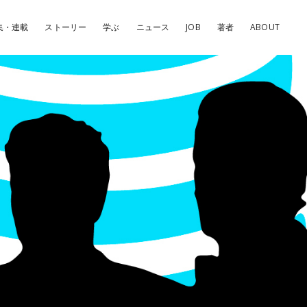
集・連載
ストーリー
学ぶ
ニュース
JOB
著者
ABOUT