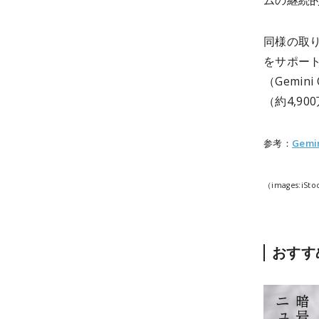
ムの継続
同様の取り
をサポー
（Gemin
（約4,9
参考：
Gemi
（images:iSto
おすす