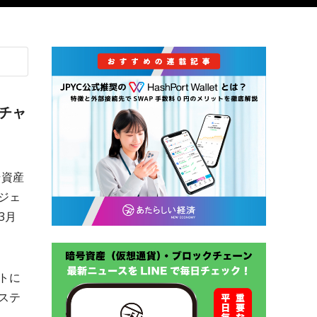
チャ
号資産
ジェ
3月
トに
ステ