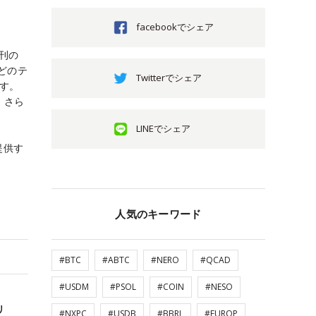
facebookでシェア
創刊の
どのテ
Twitterでシェア
ます。
。さら
LINEでシェア
提供す
人気のキーワード
#BTC
#ABTC
#NERO
#QCAD
#USDM
#PSOL
#COIN
#NESO
リ
#NXPC
#USDB
#BBRL
#EUROP