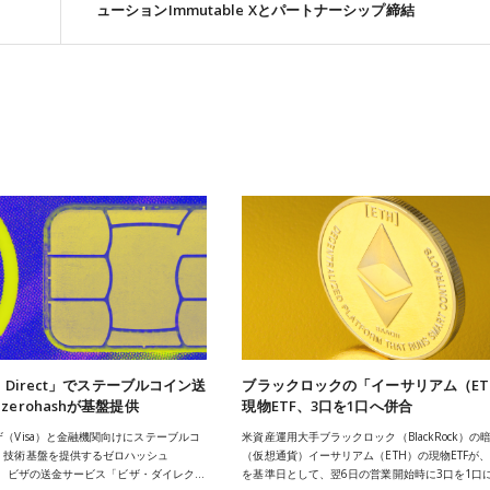
ューションImmutable Xとパートナーシップ締結
a Direct」でステーブルコイン送
ブラックロックの「イーサリアム（ET
erohashが基盤提供
現物ETF、3口を1口へ併合
（Visa）と金融機関向けにステーブルコ
米資産運用大手ブラックロック（BlackRock）の
・技術基盤を提供するゼロハッシュ
（仮想通貨）イーサリアム（ETH）の現物ETFが、
h）が、ビザの送金サービス「ビザ・ダイレク…
を基準日として、翌6日の営業開始時に3口を1口