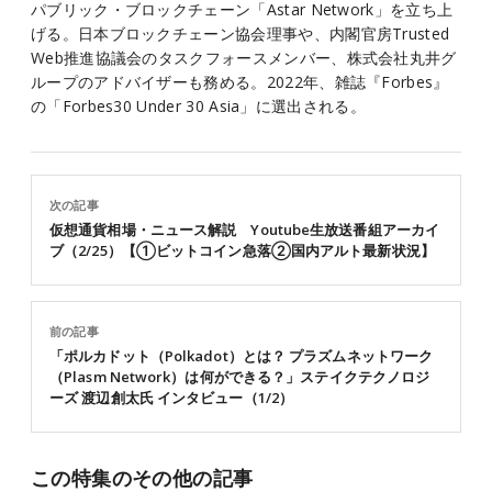
パブリック・ブロックチェーン「Astar Network」を立ち上
げる。日本ブロックチェーン協会理事や、内閣官房Trusted
Web推進協議会のタスクフォースメンバー、株式会社丸井グ
ループのアドバイザーも務める。2022年、雑誌『Forbes』
の「Forbes30 Under 30 Asia」に選出される。
次の記事
仮想通貨相場・ニュース解説 Youtube生放送番組アーカイ
ブ（2/25）【①ビットコイン急落②国内アルト最新状況】
前の記事
「ポルカドット（Polkadot）とは？ プラズムネットワーク
（Plasm Network）は何ができる？」ステイクテクノロジ
ーズ 渡辺創太氏 インタビュー（1/2）
この特集のその他の記事