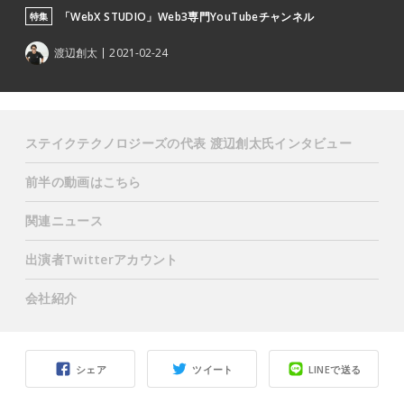
「WebX STUDIO」Web3専門YouTubeチャンネル
特集
渡辺創太
2021-02-24
ステイクテクノロジーズの代表 渡辺創太氏インタビュー
前半の動画はこちら
関連ニュース
出演者Twitterアカウント
会社紹介
シェア
ツイート
LINEで送る