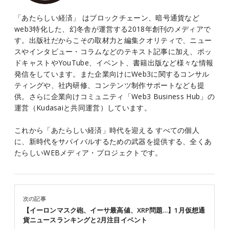
「あたらしい経済」 はブロックチェーン、暗号通貨など
web3特化した、幻冬舎が運営する2018年創刊のメディアで
す。出版社だからこその取材力と編集クオリティで、ニュー
スやインタビュー・コラムなどのテキスト記事に加え、ポッ
ドキャストやYouTube、イベント、書籍出版など様々な情報
発信をしています。また企業向けにWeb3に関するコンサル
ティングや、社内研修、コンテンツ制作サポートなども提
供。さらに企業向けコミュニティ「Web3 Business Hub」の
運営（Kudasaiと共同運営）しています。
これから「あたらしい経済」時代を迎える すべての個人
に、新時代をサバイバルするための武器を提供する、全くあ
たらしいWEBメディア・プロジェクトです。
次の記事
【イーロンマスク砲、イーサ最高値、XRP問題…】1月仮想通
貨ニュースランキングと2月注目イベント