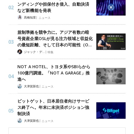
ンディングや担保付き借入、自動決済
など新機能を発表
|
髙橋知里
ニュース
規制準拠を競争力に。アジア有数の暗
号資産企業OSLが見る注力領域と収益化
の最短距離、そして日本の可能性（O…
|
ジャック・デロン（Jack Derong）
特集
NOT A HOTEL、トヨタ系やSBIらから
100億円調達。「NOT A GARAGE」推
進へ
|
大津賀新也
ニュース
ビットゲット、日本居住者向けサービ
ス終了へ。年末に未決済ポジション強
制決済
|
大津賀新也
ニュース