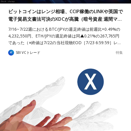
ビットコインはレンジ相場、CCIP稼働のLINKや英国で
電子貿易文書法可決のXDCが高騰（暗号資産 週間マ…
7/16~7/22週におけるBTC/JPYの週足終値は前週比+0.49%の
4,232,550円、ETH/JPYの週足終値は同▲0.21%の267,765円
であった（※終値は7/22の当社現物EOD［7/23 6:59:59］レ…
特集
SBI VCトレード