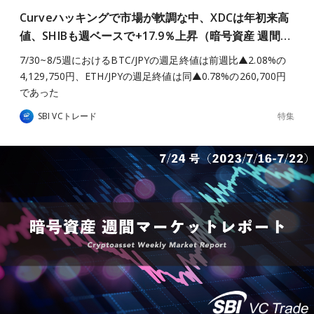
Curveハッキングで市場が軟調な中、XDCは年初来高
値、SHIBも週ベースで+17.9％上昇（暗号資産 週間…
7/30~8/5週におけるBTC/JPYの週足終値は前週比▲2.08%の
4,129,750円、ETH/JPYの週足終値は同▲0.78%の260,700円
であった
特集
SBI VCトレード