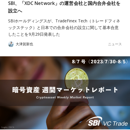
SBI、「XDC Network」の運営会社と国内合弁会社を
設立へ
SBIホールディングスが、TradeFinex Tech（トレードフィネ
ックステック）と日本での合弁会社の設立に関して基本合意
したことを9月29日発表した
ニュース
大津賀新也