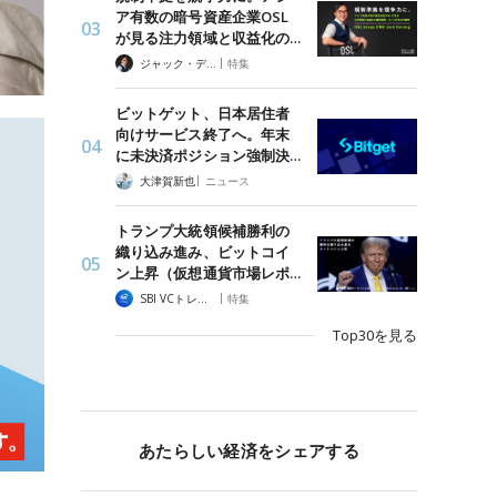
ア有数の暗号資産企業OSL
が見る注力領域と収益化の…
|
ジャック・デロン（Jack Derong）
特集
ビットゲット、日本居住者
向けサービス終了へ。年末
に未決済ポジション強制決…
|
大津賀新也
ニュース
トランプ大統領候補勝利の
織り込み進み、ビットコイ
ン上昇（仮想通貨市場レポ…
|
SBI VCトレード
特集
Top30を見る
あたらしい経済をシェアする