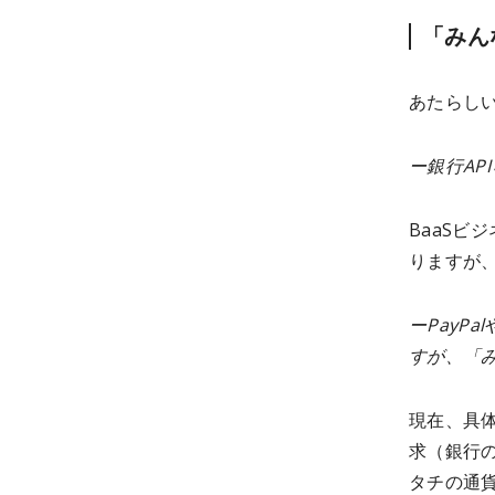
「みん
あたらし
ー銀行A
BaaS
りますが
ーPayP
すが、「
現在、具
求（銀行
タチの通