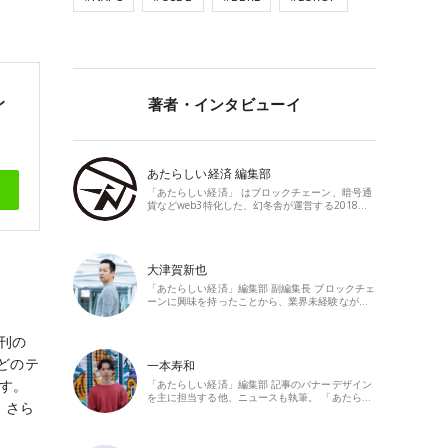
レ
著者・インタビューイ
あたらしい経済 編集部
「あたらしい経済」 はブロックチェーン、暗号通
貨などweb3特化した、幻冬舎が運営する2018…
大津賀新也
「あたらしい経済」編集部 副編集長 ブロックチェ
ーンに興味を持ったことから、業界未経験なが…
創刊の
どのテ
一本寿和
ます。
「あたらしい経済」編集部 記事のバナーデザイン
を主に担当する他、ニュースも執筆。 「あたら…
。さら