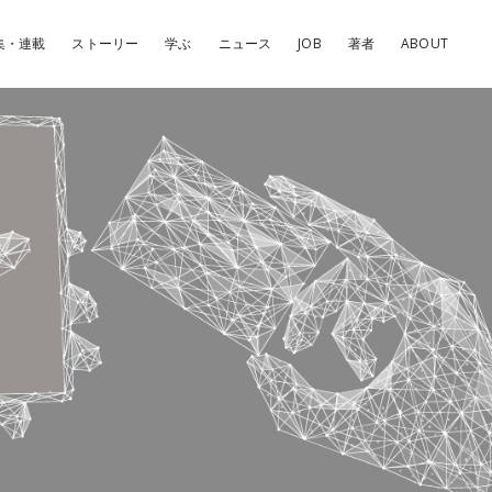
集・連載
ストーリー
学ぶ
ニュース
JOB
著者
ABOUT