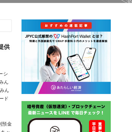
提供
ーシ
みん
みん
ード
則預金