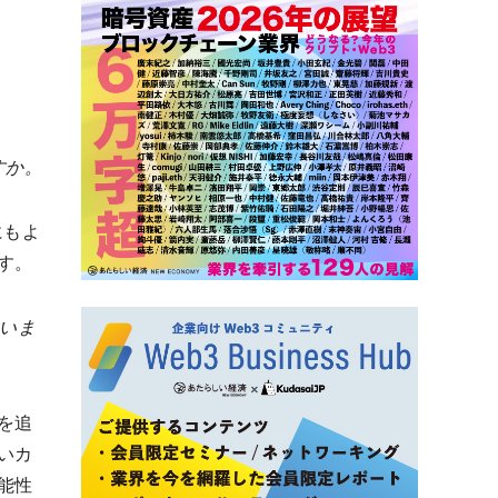
すか。
にもよ
す。
ていま
を追
いカ
能性