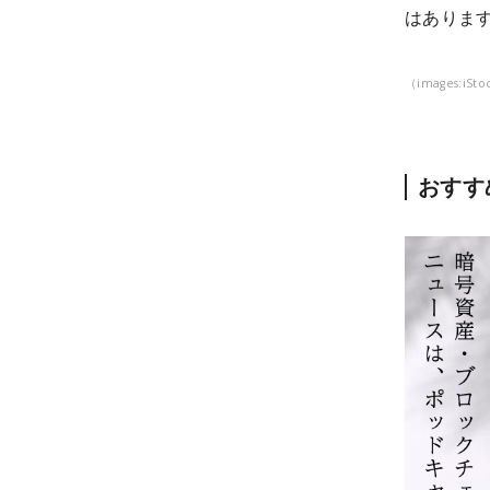
はありま
（images:iStoc
おすす