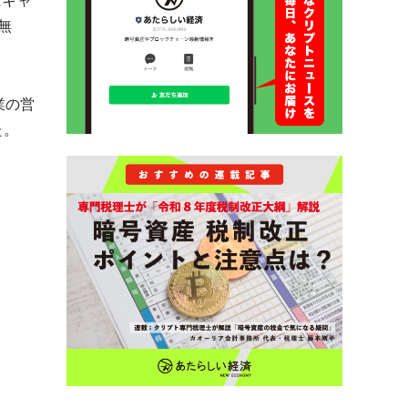
にキャ
無
業の営
た。