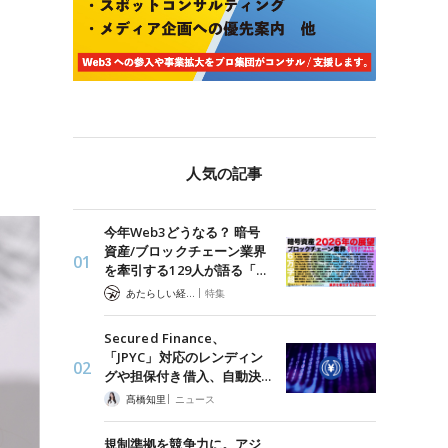
人気の記事
今年Web3どうなる？ 暗号
資産/ブロックチェーン業界
を牽引する129人が語る「…
|
あたらしい経済 編集部
特集
Secured Finance、
「JPYC」対応のレンディン
グや担保付き借入、自動決…
|
髙橋知里
ニュース
規制準拠を競争力に。アジ