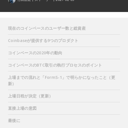
現在のコインベースのユーザー数と総資産
Coinbaseが提供する9つのプロダクト
コインベースの2020年の動向
コインベースのBTC取引の執行プロセスのポイント
上場までの流れと「FormS-1」で明らかになったこと（更
新）
上場日程が決定（更新）
直接上場の意図
最後に