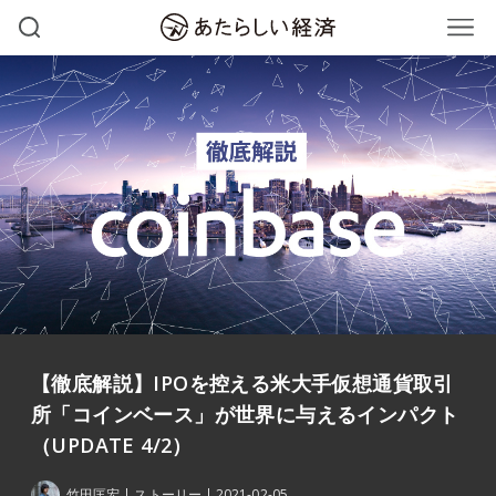
【徹底解説】IPOを控える米大手仮想通貨取引
所「コインベース」が世界に与えるインパクト
（UPDATE 4/2）
竹田匡宏
ストーリー
2021-02-05