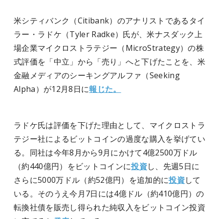
米シティバンク（Citibank）のアナリストであるタイ
ラー・ラドケ（Tyler Radke）氏が、米ナスダック上
場企業マイクロストラテジー（MicroStrategy）の株
式評価を「中立」から「売り」へと下げたことを、米
金融メディアのシーキングアルファ（Seeking
Alpha）が12月8日に
報じた。
ラドケ氏は評価を下げた理由として、マイクロストラ
テジー社によるビットコインの過度な購入を挙げてい
る。同社は今年8月から9月にかけて4億2500万ドル
（約440億円）をビットコインに
投資
し、先週5日に
さらに5000万ドル（約52億円）を追加的に
投資
して
いる。そのうえ今月7日には4億ドル（約410億円）の
転換社債を販売し得られた純収入をビットコイン投資