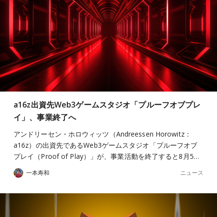
a16z出資先Web3ゲームスタジオ「プルーフオブプレ
イ」、事業終了へ
アンドリーセン・ホロウィッツ（Andreessen Horowitz：
a16z）の出資先であるWeb3ゲームスタジオ「プルーフオブ
プレイ（Proof of Play）」が、事業活動を終了すると8月5…
ニュース
一本寿和