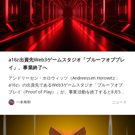
a16z出資先Web3ゲームスタジオ「プルーフオブプレ
イ」、事業終了へ
アンドリーセン・ホロウィッツ（Andreessen Horowitz：
a16z）の出資先であるWeb3ゲームスタジオ「プルーフオブ
プレイ（Proof of Play）」が、事業活動を終了すると8月5…
ニュース
一本寿和