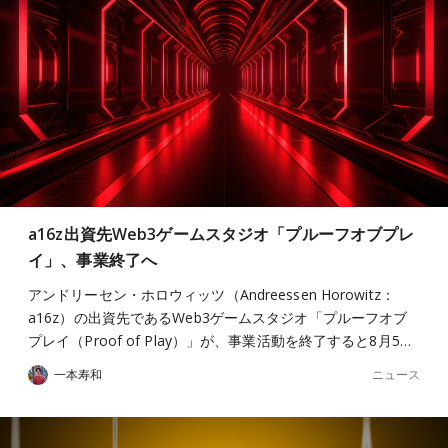
a16z出資先Web3ゲームスタジオ「プルーフオブプレ
イ」、事業終了へ
アンドリーセン・ホロウィッツ（Andreessen Horowitz：
a16z）の出資先であるWeb3ゲームスタジオ「プルーフオブ
プレイ（Proof of Play）」が、事業活動を終了すると8月5…
ニュース
一本寿和